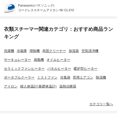
Panasonic(パナソニック)
コードレススチームアイロン NI-CL310
衣類スチーマー関連カテゴリ：おすすめ商品ラン
キング
洗濯機
冷蔵庫
掃除機
布団クリーナー
加湿器
空気清浄機
サーキュレーター
扇風機
オイルヒーター
セラミックファンヒーター
パネルヒーター
暖炉型ヒーター
ポータブルクーラー
ミストファン
冷風扇
窓用エアコン
除湿機
アイロン
婦人体温計(基礎体温計)
温熱治療器
カテゴリ一覧へ