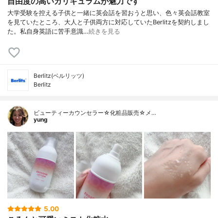
自由度の高いカリキュラムが魅力です
大学受験を控える子供と一緒に英会話を習おうと思い、色々英会話教室
を見ていたところ、大人と子供両方に対応していたBerlitzを契約しまし
た。私自身英語に苦手意識…
続きを見る
Berlitz(ベルリッツ)
Berlitz
ビューティーカウンセラー☆化粧品販売☆メ…
yung
5.00