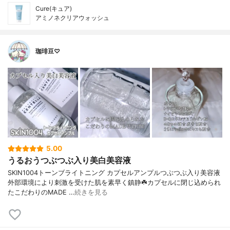
Cure(キュア)
アミノネクリアウォッシュ
珈琲豆♡
5.00
うるおうつぶつぶ入り美白美容液
SKIN1004トーンブライトニング カプセルアンプルつぶつぶ入り美容液
外部環境により刺激を受けた肌を素早く鎮静☘️カプセルに閉じ込められ
たこだわりのMADE …
続きを見る