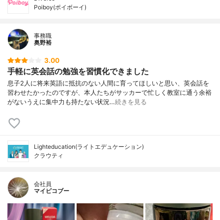
Poiboy(ポイボーイ)
事務職
奥野裕
3.00
手軽に英会話の勉強を習慣化できました
息子2人に将来英語に抵抗のない人間に育ってほしいと思い、英会話を
習わせたかったのですが、本人たちがサッカーで忙しく教室に通う余裕
がないうえに集中力も持たない状況…
続きを見る
Lighteducation(ライトエデュケーション)
クラウティ
会社員
マイピコブー