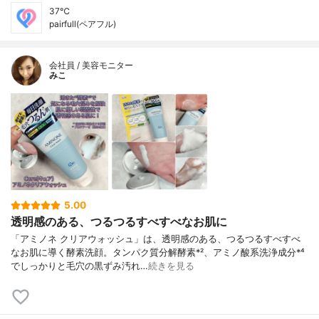
37℃
pairfull(ペアフル)
会社員 / 美容モニター
みこ
5.00
透明感のある、つるつるすべすべなお肌に
「アミノネ クリアウォッシュ」は、透明感のある、つるつるすべすべ
なお肌に導く酵素洗顔。タンパク質分解酵素*²、アミノ酸系洗浄成分*⁴
でしっかりと毛穴の黒ずみ汚れ…
続きを見る