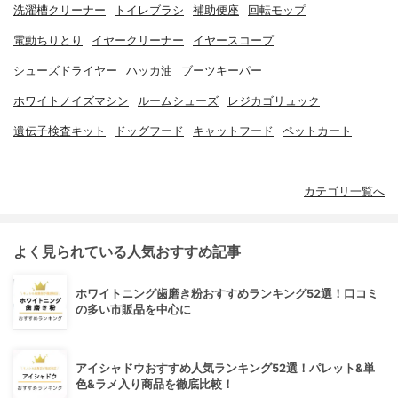
洗濯槽クリーナー
トイレブラシ
補助便座
回転モップ
電動ちりとり
イヤークリーナー
イヤースコープ
シューズドライヤー
ハッカ油
ブーツキーパー
ホワイトノイズマシン
ルームシューズ
レジカゴリュック
遺伝子検査キット
ドッグフード
キャットフード
ペットカート
カテゴリ一覧へ
よく見られている人気おすすめ記事
ホワイトニング歯磨き粉おすすめランキング52選！口コミ
の多い市販品を中心に
アイシャドウおすすめ人気ランキング52選！パレット&単
色&ラメ入り商品を徹底比較！