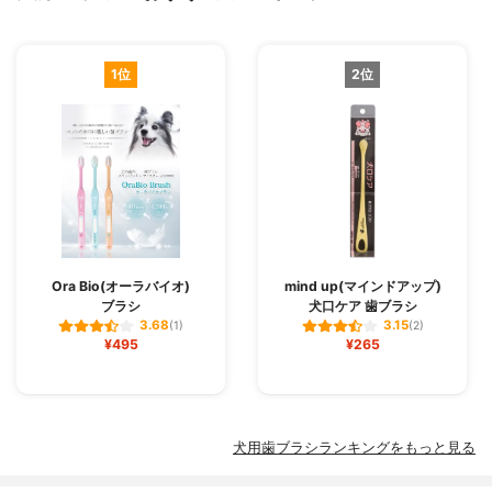
1位
2位
Ora Bio(オーラバイオ)
mind up(マインドアップ)
ブラシ
犬口ケア 歯ブラシ
3.68
3.15
(1)
(2)
¥495
¥265
犬用歯ブラシランキングをもっと見る