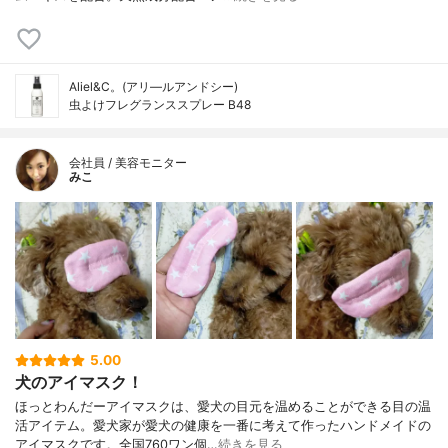
Aliel&C。(アリ―ルアンドシー)
虫よけフレグランススプレー B48
会社員 / 美容モニター
みこ
5.00
犬のアイマスク！
ほっとわんだーアイマスクは、愛犬の目元を温めることができる目の温
活アイテム。愛犬家が愛犬の健康を一番に考えて作ったハンドメイドの
アイマスクです。全国760ワン個…
続きを見る