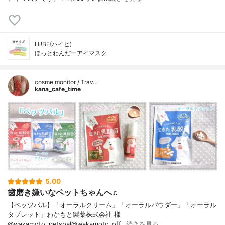
Hi!BE(ハイビ)
ほっとわんだーアイマスク
cosme monitor / Trav…
kana_cafe_time
5.00
歯磨き嫌いなペットちゃんへ♫
【ペッツパル】「オーラルクリーム」「オーラルパウダー」「オーラル
タブレット」わかもと製薬株式会社 様
@wakamoto_petspal@wakamoto_off…
続きを見る