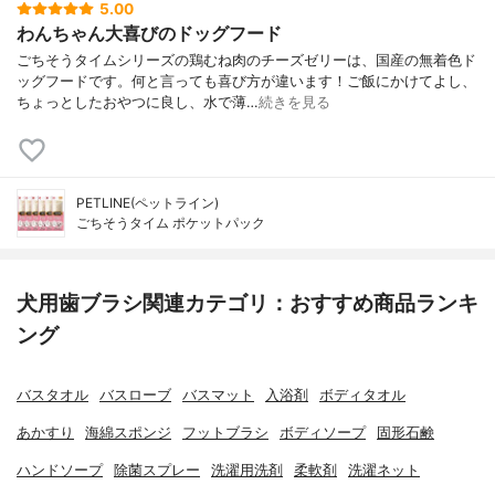
5.00
わんちゃん大喜びのドッグフード
ごちそうタイムシリーズの鶏むね肉のチーズゼリーは、国産の無着色ド
ッグフードです。何と言っても喜び方が違います！ご飯にかけてよし、
ちょっとしたおやつに良し、水で薄…
続きを見る
PETLINE(ペットライン)
ごちそうタイム ポケットパック
犬用歯ブラシ関連カテゴリ：おすすめ商品ランキ
ング
バスタオル
バスローブ
バスマット
入浴剤
ボディタオル
あかすり
海綿スポンジ
フットブラシ
ボディソープ
固形石鹸
ハンドソープ
除菌スプレー
洗濯用洗剤
柔軟剤
洗濯ネット