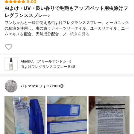
5.00
虫よけ・UV・良い香りで毛艶もアップ!ペット用虫除けフ
レグランススプレー♪
ワンちゃんと一緒に使える虫よけフレグランススプレー。オーガニック
の精油を使用し、虫の嫌うティーツリーオイル、ユーカリオイル、ニー
ムエキスを配合。天然成分配合・ノ…
続きを見る
Aliel&C。(アリ―ルアンドシー)
虫よけフレグランススプレー B48
バドママ★フォロバ100◎