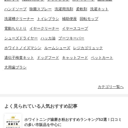
ハンドソープ
除菌スプレー
洗濯用洗剤
柔軟剤
洗濯ネット
洗濯槽クリーナー
トイレブラシ
補助便座
回転モップ
電動ちりとり
イヤークリーナー
イヤースコープ
シューズドライヤー
ハッカ油
ブーツキーパー
ホワイトノイズマシン
ルームシューズ
レジカゴリュック
遺伝子検査キット
ドッグフード
キャットフード
ペットカート
犬用歯ブラシ
カテゴリ一覧へ
よく見られている人気おすすめ記事
ホワイトニング歯磨き粉おすすめランキング52選！口コミ
の多い市販品を中心に