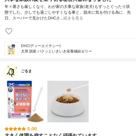
年々暑さも厳しくなり、わが家の大事な家族(老犬)もずっとぐったり状
態でした。少しでも過ごしやすくなる事と、脱水に気を付ける為に、先
日、スーパーで見かけたDHCさ…
続きを見る
DHC(ディーエイチシー)
犬用 国産 パクッといきいき栄養補給ゼリー
ごるま
5.00
大きく体調を崩すことなく頑張れています