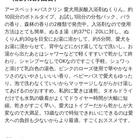
アースペット×バスクリン 愛犬用炭酸入浴剤ぬくりん。約
10回分のボトルタイプ、お試し1回分の分包パック、バラ
の香り、森林の香りの2種類で発売中。入浴剤なので使用
方法はとても簡単。ぬるま湯（約37℃）20Lに対し、ぬ
くりん約30gを目安にお湯に溶かして、約5分間、愛犬を
お湯に浸からせて、背中などにかけ湯してなで洗いし。お
湯から出たあとはシャワーなどで軽くすすいで乾かして終
わり。シャンプーなしでOKなのですごく手軽。シュワっ
と溶けて乳白色の湯色。ピンクのローズ使用で華やかなキ
ツさのないやさしいいい香り。ベビーバスで愛犬もゆった
り。泡で洗わなくていいからマッサージしながらかけ湯し
てあげるのがおすすめ。私的に驚きは速乾。タオルドライ
だけでも水気の吸着がよくてドライヤー時間が大幅に短
縮。乾きがすごく早い。愛犬はトイプーだから乾かしが大
変なので大満足。13歳なので時短できれいにできるのは愛
犬への負担も少ないからより最適。すごくおススメです。