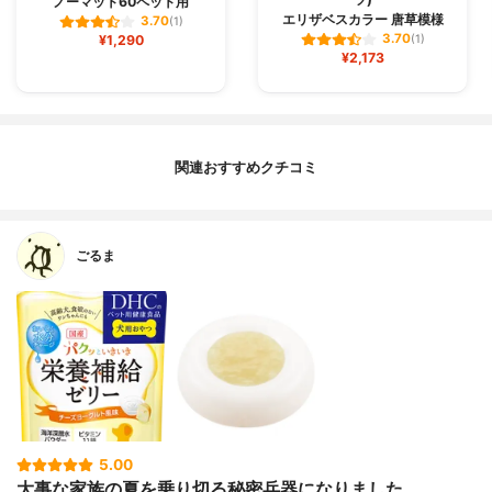
ノーマット60ペット用
エリザベスカラー 唐草模様
3.70
(1)
3.70
¥1,290
(1)
¥2,173
関連おすすめクチコミ
ごるま
5.00
大事な家族の夏を乗り切る秘密兵器になりました