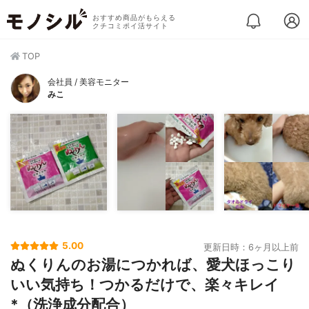
おすすめ商品がもらえる
クチコミポイ活サイト
TOP
会社員 / 美容モニター
みこ
5.00
更新日時：6ヶ月以上前
ぬくりんのお湯につかれば、愛犬ほっこり
いい気持ち！つかるだけで、楽々キレイ
*（洗浄成分配合）