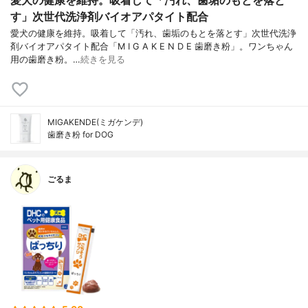
す」次世代洗浄剤バイオアパタイト配合
愛犬の健康を維持。吸着して「汚れ、歯垢のもとを落とす」次世代洗浄
剤バイオアパタイト配合「M I G A K E N D E 歯磨き粉」。ワンちゃん
用の歯磨き粉。…
続きを見る
MIGAKENDE(ミガケンデ)
歯磨き粉 for DOG
ごるま