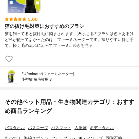
5.00
猫の抜け毛対策におすすめのブラシ
猫を飼ってると抜け毛に悩まされます。抜け毛用のブラシは色々あるけ
ど私が使ってよかったのは、ファーミネーターです。握りやすい持ち手
で、軽く毛の流れに沿ってファーミ…
続きを見る
FURminator(ファーミネーター)
小型猫 短毛種用 S
その他ペット用品・生き物関連カテゴリ：おすす
め商品ランキング
バスタオル
バスローブ
バスマット
入浴剤
ボディタオル
あかすり
海綿スポンジ
フットブラシ
ボディソープ
固形石鹸