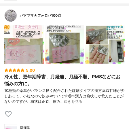
バドママ★フォロバ100◎
5.00
冷え性、更年期障害、月経痛、月経不順、PMSなどにお
悩みの方に。
10種類の薬草がバランス良く配合された錠剤タイプの漢方薬💞甘味が少
しあって、小粒なので飲みやすいです😊✨漢方は粉状しか飲んだことが
ないのですが、粉状は正直、飲み…
続きを見る
草漢堂