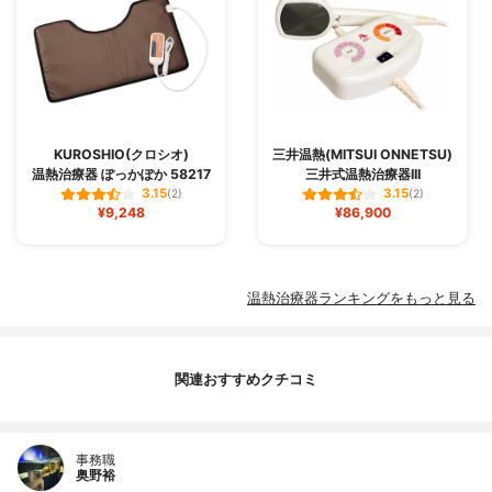
KUROSHIO(クロシオ)
三井温熱(MITSUI ONNETSU)
温熱治療器 ぽっかぽか 58217
三井式温熱治療器III
3.15
3.15
(2)
(2)
¥9,248
¥86,900
温熱治療器ランキングをもっと見る
関連おすすめクチコミ
事務職
奥野裕