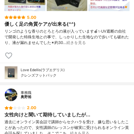
5.00
優しく足の角質ケアが出来る(^^)
リンゴのような香りのとろとろの液が入っています🍎✨UV遮断の自社
で開発した特殊生地との事で、しっかりした生地なので歩いても破れた
り、液が漏れませんでした✴約30…
続きを見る
Love Edellis(ラブエデリス)
クレンズフットパック
事務職
奥野裕
2.00
女性向けと聞いて期待していましたが...
過去にオンライン英会話で講師からセクハラを受け、嫌な思いをしたこ
とがあったので、女性講師のレッスンが確実に受けられるオンライン英
会話を探していました。そこでこち…
続きを見る