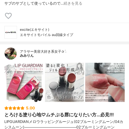
サブのサブとして使っているので…
続きを見る
excite(エキサイト)
エキサイトモバイル au回線タイプ
アラサー美容大好き系女子✰ˊ˗
みみりん
5.00
とろける塗り心地♡ムチぷる唇になりたい方…必見!!!
LIPGUARDIANメロウラッピングルージュ(02ブルーミングムーン/04カ
シスムーン)────────────────────02ブルーミングムーン