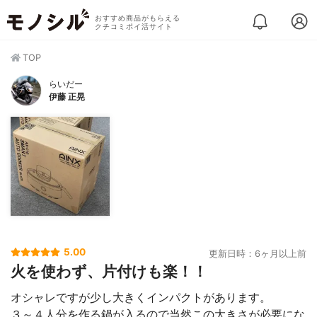
おすすめ商品がもらえる
クチコミポイ活サイト
TOP
らいだー
伊藤 正晃
5.00
更新日時：6ヶ月以上前
火を使わず、片付けも楽！！
オシャレですが少し大きくインパクトがあります。
３～４人分を作る鍋が入るので当然この大きさが必要にな