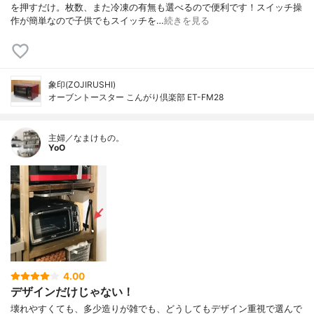
を押すだけ。枚数、また冷凍の有無も選べるので便利です！スイッチ操
作が簡単なので子供でもスイッチを…
続きを見る
象印(ZOJIRUSHI)
オーブントースター こんがり倶楽部 ET-FM28
主婦／なまけもの。
YoO
4.00
デザインだけじゃない！
壊れやすくても、多少造りが雑でも、どうしてもデザイン重視で選んで