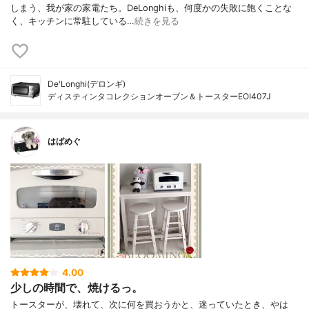
しまう、我が家の家電たち。DeLonghiも、何度かの失敗に飽くことな
く、キッチンに常駐している…
続きを見る
De'Longhi(デロンギ)
ディスティンタコレクションオーブン＆トースターEOI407J
はばめぐ
4.00
少しの時間で、焼けるっ。
トースターが、壊れて、次に何を買おうかと、迷っていたとき、やは