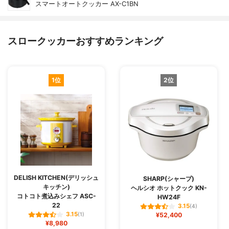
スマートオートクッカー AX-C1BN
スロークッカーおすすめランキング
1位
2位
DELISH KITCHEN(デリッシュ
SHARP(シャープ)
キッチン)
ヘルシオ ホットクック KN-
コトコト煮込みシェフ ASC-
HW24F
22
3.15
(4)
3.15
(1)
¥52,400
¥8,980