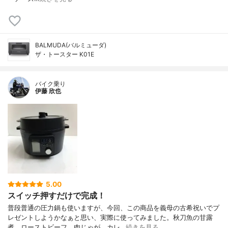
BALMUDA(バルミューダ)
ザ・トースター K01E
バイク乗り
伊藤 欣也
5.00
スイッチ押すだけで完成！
普段普通の圧力鍋も使いますが、今回、この商品を義母の古希祝いでプ
レゼントしようかなぁと思い、実際に使ってみました。秋刀魚の甘露
煮、ローストビーフ、肉じゃが、カレ…
続きを見る