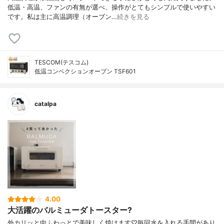
低温・高温、ファンの有無が選べ、操作がとてもシンプルで使いやすい
です。私は主に高温調理（オーブン…
続きを見る
TESCOM(テスコム)
低温コンベクションオーブン TSF601
catalpa
4.00
大活躍のバルミューダトースター?
外カリッと中ふわっとで美味しく焼けます♡ 毎回水を入れる手間があり