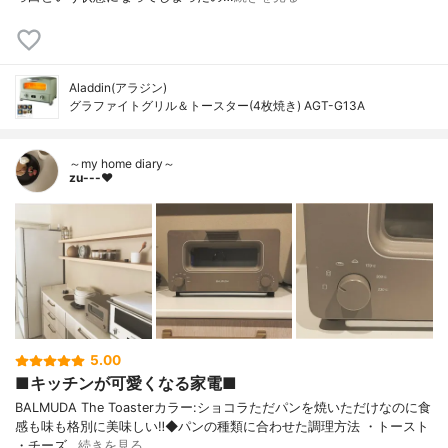
Aladdin(アラジン)
グラファイトグリル＆トースター(4枚焼き) AGT-G13A
～my home diary～
zu---❤︎
5.00
■キッチンが可愛くなる家電■
BALMUDA The Toasterカラー:ショコラただパンを焼いただけなのに食
感も味も格別に美味しい‼︎◆パンの種類に合わせた調理方法 ・トースト
・チーズ…
続きを見る