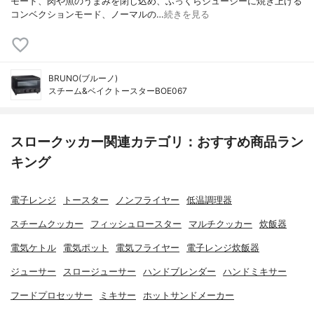
モード、肉や魚のうまみを閉じ込め、ふっくらジュージーに焼き上げる
コンベクションモード、ノーマルの…
続きを見る
BRUNO(ブルーノ)
スチーム&ベイクトースターBOE067
スロークッカー関連カテゴリ：おすすめ商品ラン
キング
電子レンジ
トースター
ノンフライヤー
低温調理器
スチームクッカー
フィッシュロースター
マルチクッカー
炊飯器
電気ケトル
電気ポット
電気フライヤー
電子レンジ炊飯器
ジューサー
スロージューサー
ハンドブレンダー
ハンドミキサー
フードプロセッサー
ミキサー
ホットサンドメーカー