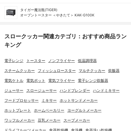
タイガー魔法瓶(TIGER)
オーブントースター ＜やきたて＞ KAK-G100K
スロークッカー関連カテゴリ：おすすめ商品ラン
キング
電子レンジ
トースター
ノンフライヤー
低温調理器
スチームクッカー
フィッシュロースター
マルチクッカー
炊飯器
電気ケトル
電気ポット
電気フライヤー
電子レンジ炊飯器
ジューサー
スロージューサー
ハンドブレンダー
ハンドミキサー
フードプロセッサー
ミキサー
ホットサンドメーカー
ホットプレート
ホームベーカリー
ヨーグルトメーカー
ワッフルメーカー
豆乳メーカー
スープメーカー
ドライフルーツメーカー
食器乾燥機
食洗機
食器洗い乾燥機