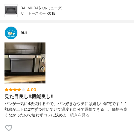
BALMUDA(バルミューダ)
ザ・トースター K01E
RUI
4.00
見た目良し‼️機能良し‼️
パンが一気に4枚焼けるので、パン好きなウチには嬉しい家電です＾＾
熱線が上下に2本ずつ付いていて温度も自分で調整できるし、価格も高
くなかったので迷わずコレに決めま…
続きを見る