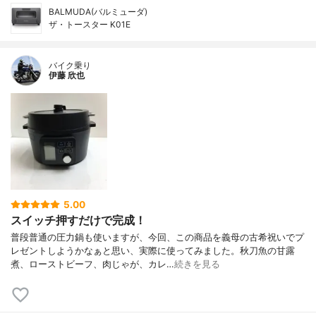
BALMUDA(バルミューダ)
ザ・トースター K01E
バイク乗り
伊藤 欣也
5.00
スイッチ押すだけで完成！
普段普通の圧力鍋も使いますが、今回、この商品を義母の古希祝いでプ
レゼントしようかなぁと思い、実際に使ってみました。秋刀魚の甘露
煮、ローストビーフ、肉じゃが、カレ…
続きを見る