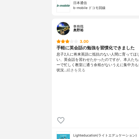
日本通信
b-mobile ドコモ回線
事務職
奥野裕
3.00
手軽に英会話の勉強を習慣化できました
息子2人に将来英語に抵抗のない人間に育ってほ
い、英会話を習わせたかったのですが、本人たち
ーで忙しく教室に通う余裕がないうえに集中力も
状況…
続きを見る
Lighteducation(ライトエデュケーション)