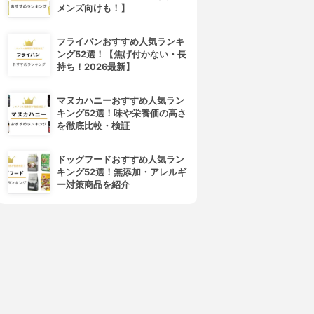
メンズ向けも！】
フライパンおすすめ人気ランキ
ング52選！【焦げ付かない・長
持ち！2026最新】
4位
5位
マヌカハニーおすすめ人気ラン
キング52選！味や栄養価の高さ
を徹底比較・検証
ドッグフードおすすめ人気ラン
キング52選！無添加・アレルギ
ー対策商品を紹介
Panasonic(パナソニック)
Panasonic(パナソニック)
コードレススチームアイロン
コードレススチームWヘッドア
NI-CL310
イロン NI-WL404-P
3.15
3.15
(1)
(1)
¥9,360
¥8,330