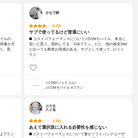
かなで餅
4.00
サブで使ってるけど普通にいい
バイルの
■ コストパフォーマンスについてJ:COMモバイル、本当に
使用量が月
安いと思う。契約してる「1GBプラン」だと、他の格安SIM
リ。普
と比べても断然お得感がある。サブとして使って…
続きを
見る
J:COM(ジェイコム)
J:COMモバイル Aプラン
自営業
八ヶ岳
3.00
あえて選択肢に入れる必要性を感じない
はプラン
■コストパフォーマンスについて妻がソフトバンクユーザ