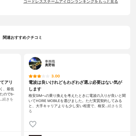
コードレススチームアイロンランキングをもっと見る
関連おすすめクチコミ
事務職
奥野裕
3.00
てアリ
電波は良いけれどもわざわざ選ぶ必要はない気が
します
く、最低
たのでb-
格安SIMへの乗り換えを考えたときに電波の入りが良いと聞
…
続きを
いてHORIE MOBILEを選びました。ただ実質契約してみる
と、大手キャリアよりも少し安い程度で、格安…
続きを見
る