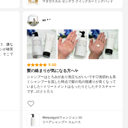
マダガスカル センテラ クイックカーミングパッド
an＊°
け、嫌な
ンが確実
。そこで
5.00
髪の絡まりが気になる方へ✨
シャンプーはとろみがあり泡立ちがいいです◎泡切れも良
くシャンプーを流した時点で髪の毛の指通りが良くなって
いました✨トリートメントはもったりとしたテクスチャー
です…
続きを見る
Wonjungyo(ウォンジョンヨ)
リペアシャンプー スムース