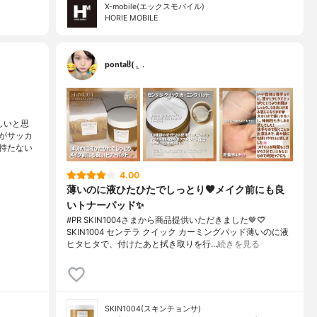
X-mobile(エックスモバイル)
HORIE MOBILE
pontaჱ̒( . ̫ .
しいと思
がサッカ
持たない
4.00
薄いのに液ひたひたでしっとり🤎メイク前にも良
いトナーパッド✨️
#PR SKIN1004さまから商品提供いただきました🤎♡⃛
SKIN1004 センテラ クイック カーミングパッド薄いのに液
ヒタヒタで、付けたあと拭き取りを行…
続きを見る
SKIN1004(スキンチョンサ)