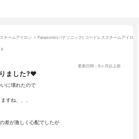
スチームアイロン
Panasonic(パナソニック) コードレススチームアイロン N
ント
更新日時：6ヶ月以上前
ました?❤️
ついに壊れたので
しますね、、、
の差が激しく心配でしたが