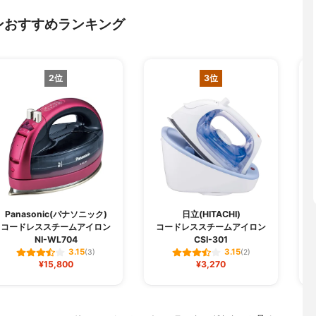
ンおすすめランキング
2位
3位
Panasonic(パナソニック)
日立(HITACHI)
コードレススチームアイロン
コードレススチームアイロン
NI-WL704
CSI-301
3.15
3.15
(3)
(2)
¥15,800
¥3,270