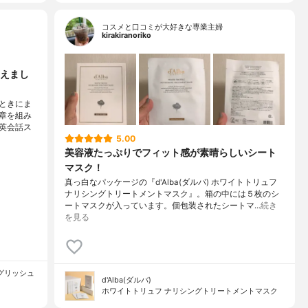
コスメと口コミが大好きな専業主婦
kirakiranoriko
えまし
ときにま
章を組み
英会話ス
5.00
美容液たっぷりでフィット感が素晴らしいシート
マスク！
真っ白なパッケージの『d'Alba(ダルバ) ホワイトトリュフ
ナリシングトリートメントマスク』。箱の中には５枚のシ
ートマスクが入っています。個包装されたシートマ…
続き
を見る
イングリッシュ
d'Alba(ダルバ)
ホワイトトリュフ ナリシングトリートメントマスク