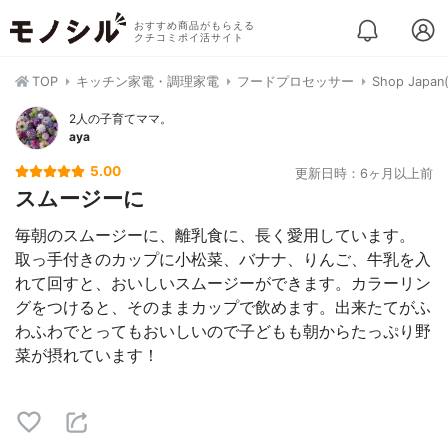
おすすめ商品がもらえる
クチコミポイ活サイト
TOP
キッチン家電・調理家電
フードプロセッサー
Shop Ja
2人の子育てママ。
aya
5.00
更新日時：6ヶ月以上前
スムージーに
毎朝のスムージーに、離乳食に、長く愛用しています。
取っ手付きのカップに小松菜、バナナ、りんご、牛乳を入
れて回すと、おいしいスムージーができます。カラーリン
グをつけると、そのままカップで飲めます。出来たてがふ
わふわでとってもおいしいので子どもも朝からたっぷり野
菜が摂れています！