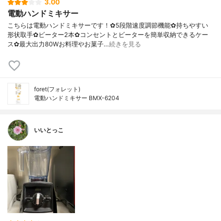
3.00
電動ハンドミキサー
こちらは電動ハンドミキサーです！✿5段階速度調節機能✿持ちやすい
形状取手✿ビーター2本✿コンセントとビーターを簡単収納できるケー
ス✿最大出力80Wお料理やお菓子…
続きを見る
foret(フォレット)
電動ハンドミキサー BMX-6204
いいとっこ