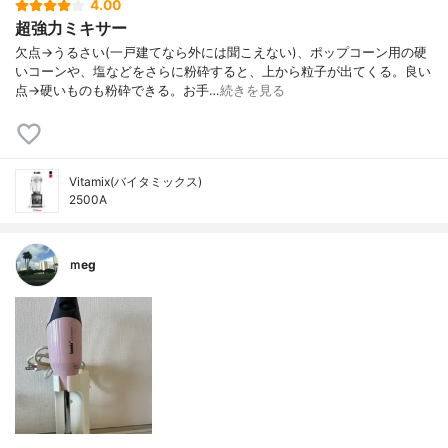
4.00
超強力ミキサー
欠点→うるさい(一戸建てなら外には聞こえない)、ポップコーン用の硬
いコーンや、塩などをさらに粉砕すると、上から粒子が出てくる。良い
点→硬いものも粉砕できる。お手…
続きを見る
Vitamix(バイタミックス)
2500A
ｍeg