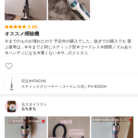
5.00
オススメ掃除機
今までのものが壊れたので 予定外の購入でした。急ぎでの購入でも 選
ぶ基準は…☆今までと同じスティック型☆コードレス☆隙間ノズルあり
☆ハンディになる☆重くない☆サ…
続きを見る
日立(HITACHI)
スティッククリーナー（コードレス式）PV-B200H
元スタイリスト
もちきち