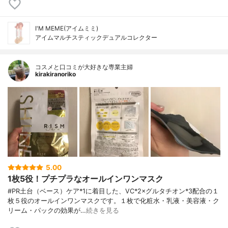
I'M MEME(アイムミミ)
アイムマルチスティックデュアルコレクター
コスメと口コミが大好きな専業主婦
kirakiranoriko
5.00
1枚5役！プチプラなオールインワンマスク
#PR土台（ベース）ケア*1に着目した、VC*2×グルタチオン*3配合の１
枚５役のオールインワンマスクです。１枚で化粧水・乳液・美容液・ク
リーム・パックの効果が…
続きを見る