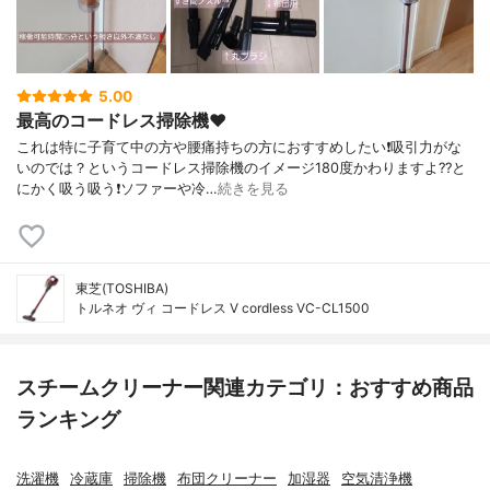
5.00
最高のコードレス掃除機♥️
これは特に子育て中の方や腰痛持ちの方におすすめしたい❗吸引力がな
いのでは？というコードレス掃除機のイメージ180度かわりますよ??と
にかく吸う吸う❗ソファーや冷…
続きを見る
東芝(TOSHIBA)
トルネオ ヴィ コードレス V cordless VC-CL1500
スチームクリーナー関連カテゴリ：おすすめ商品
ランキング
洗濯機
冷蔵庫
掃除機
布団クリーナー
加湿器
空気清浄機