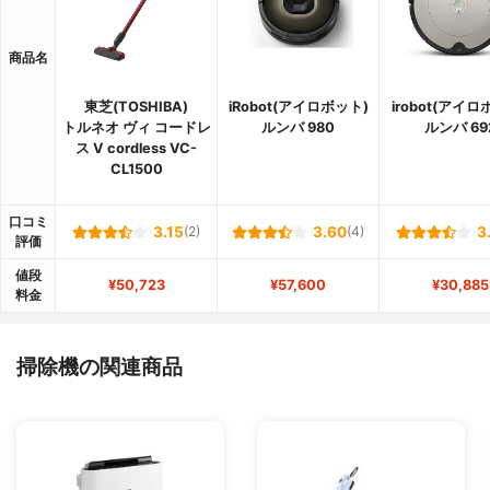
商品名
東芝(TOSHIBA)
iRobot(アイロボット)
irobot(アイロ
トルネオ ヴィ コードレ
ルンバ 980
ルンバ 69
ス V cordless VC-
CL1500
口コミ
3.15
(2)
3.60
(4)
3
評価
値段
¥50,723
¥57,600
¥30,885
料金
掃除機の関連商品