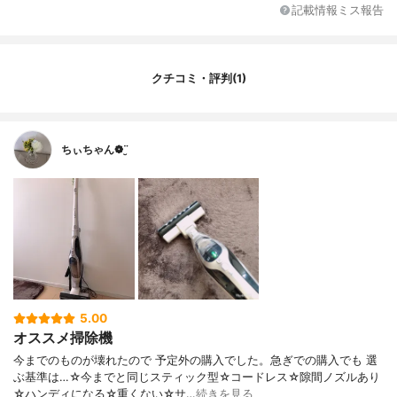
記載情報ミス報告
ブラシの種類
自走式 モーターブラシ
集塵容積
0.25 L
最長運転時間/連続使用時
40分(標準) 、13分(強)
クチコミ・評判(1)
間
騒音値
不明
カラー展開
シャンパンゴールド
ちぃちゃん❁¨̮
付属品
ブラシ吸口 、すき間用吸口 、充電台 、お
手入れブラシ
その他の特徴
ダストケース丸洗い可、フィルター丸洗い
可
5.00
オススメ掃除機
今までのものが壊れたので 予定外の購入でした。急ぎでの購入でも 選
ぶ基準は…☆今までと同じスティック型☆コードレス☆隙間ノズルあり
☆ハンディになる☆重くない☆サ…
続きを見る