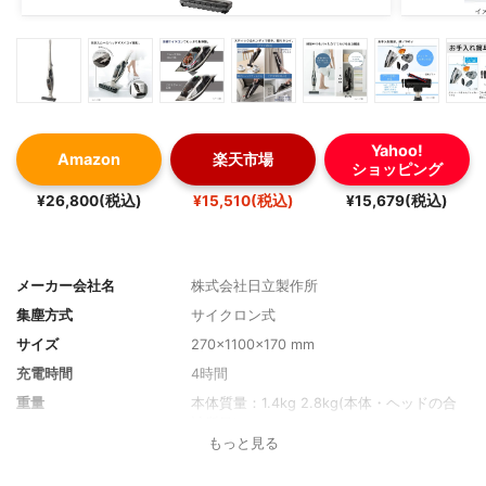
Yahoo!
Amazon
楽天市場
ショッピング
¥26,800(税込)
¥15,510(税込)
¥15,679(税込)
メーカー会社名
株式会社日立製作所
集塵方式
サイクロン式
サイズ
270x1100x170 mm
充電時間
4時間
重量
本体質量：1.4kg 2.8kg(本体・ヘッドの合
計質量)
もっと見る
消費電力
不明
吸込仕事率
不明