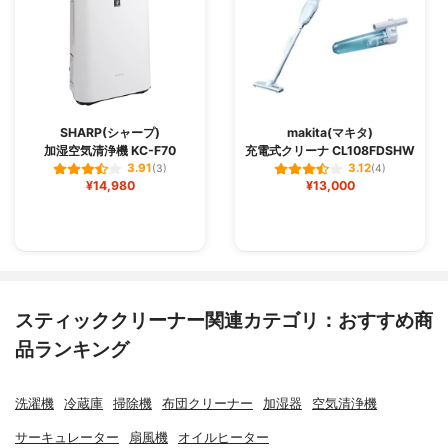
SHARP(シャープ)
makita(マキタ)
加湿空気清浄機 KC-F70
充電式クリーナ CL108FDSHW
3.91
3.12
(3)
(4)
¥14,980
¥13,000
スティッククリーナー関連カテゴリ：おすすめ商
品ランキング
洗濯機
冷蔵庫
掃除機
布団クリーナー
加湿器
空気清浄機
サーキュレーター
扇風機
オイルヒーター