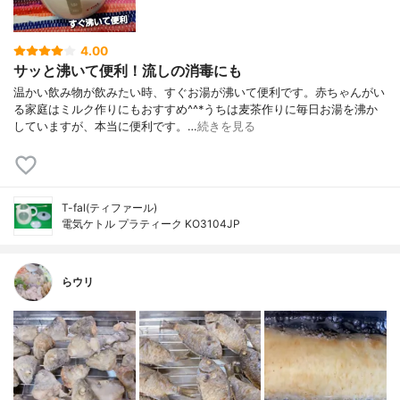
4.00
サッと沸いて便利！流しの消毒にも
温かい飲み物が飲みたい時、すぐお湯が沸いて便利です。赤ちゃんがい
る家庭はミルク作りにもおすすめ^^*うちは麦茶作りに毎日お湯を沸か
していますが、本当に便利です。…
続きを見る
T-fal(ティファール)
電気ケトル プラティーク KO3104JP
らウリ