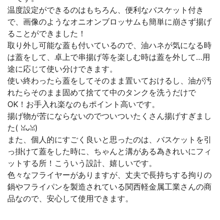
温度設定ができるのはもちろん、便利なバスケット付き
で、画像のようなオニオンブロッサムも簡単に崩さず揚げ
ることができました！
取り外し可能な蓋も付いているので、油ハネが気になる時
は蓋をして、卓上で串揚げ等を楽しむ時は蓋を外して…用
途に応じて使い分けできます。
使い終わったら蓋をしてそのまま置いておけるし、油が汚
れたらそのまま固めて捨てて中のタンクを洗うだけで
OK！お手入れ楽なのもポイント高いです。
揚げ物が苦にならないのでついついたくさん揚げすぎまし
た( ꈍᴗꈍ)
また、個人的にすごく良いと思ったのは、バスケットを引
っ掛けて蓋をした時に、ちゃんと溝がある為きれいにフィ
ットする所！こういう設計、嬉しいです。
色々なフライヤーがありますが、丈夫で長持ちする拘りの
鍋やフライパンを製造されている関西軽金属工業さんの商
品なので、安心して使用できます。