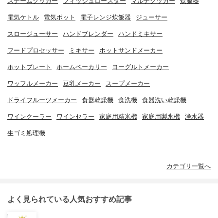
スチームクッカー
フィッシュロースター
マルチクッカー
炊飯器
電気ケトル
電気ポット
電子レンジ炊飯器
ジューサー
スロージューサー
ハンドブレンダー
ハンドミキサー
フードプロセッサー
ミキサー
ホットサンドメーカー
ホットプレート
ホームベーカリー
ヨーグルトメーカー
ワッフルメーカー
豆乳メーカー
スープメーカー
ドライフルーツメーカー
食器乾燥機
食洗機
食器洗い乾燥機
ワインクーラー
ワインセラー
家庭用精米機
家庭用製氷機
浄水器
生ゴミ処理機
カテゴリ一覧へ
よく見られている人気おすすめ記事