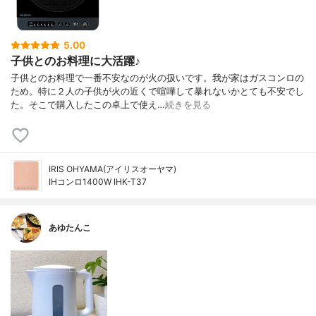
5.00
子供とのお料理に大活躍♪
子供とのお料理で一番不安なのが火の扱いです。我が家はガスコンロの
ため。特に２人の子供が火の近くで喧嘩して暴れないかとても不安でし
た。そこで購入したこの卓上で使え…
続きを見る
IRIS OHYAMA(アイリスオーヤマ)
IHコンロ1400W IHK-T37
あゆたんこ