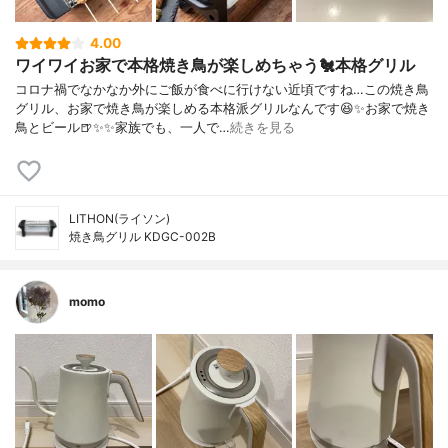
4.00
ワイワイお家で本格焼き鳥が楽しめちゃう🐔本格グリル
コロナ禍でなかなか外にご飯が食べに行けない近頃ですね…この焼き鳥
グリル、お家で焼き鳥が楽しめる本格派グリルなんです😆✨お家で焼き
鳥とビール🍺✨✨家族でも、一人で…
続きを見る
LITHON(ライソン)
焼き鳥グリル KDGC-002B
momo