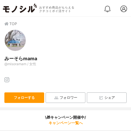
おすすめ商品がもらえる
クチコミポイ活サイト
TOP
みーそらmama
@misoramam / 女性
フォローする
フォロワー
シェア
\🎁キャンペーン開催中/
キャンペーン一覧へ