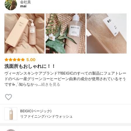
会社員
mai
5.00
洗面所もおしゃれに！！
ヴィーガンスキンケアブランド??BEIGICのすべての製品にフェアトレー
ドのペル一産グリーンコーヒービーン由来の成分が使用されているそう
です☕️ˎˊ˗知らなかっ…
続きを見る
BEIGIC(ベージック)
リファイニングハンドウォッシュ