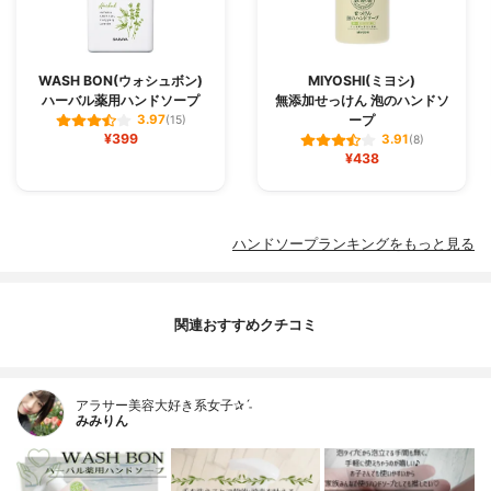
WASH BON(ウォシュボン)
MIYOSHI(ミヨシ)
ハーバル薬用ハンドソープ
無添加せっけん 泡のハンドソ
ープ
3.97
(15)
¥399
3.91
(8)
¥438
ハンドソープランキングをもっと見る
関連おすすめクチコミ
アラサー美容大好き系女子✰ˊ˗
みみりん