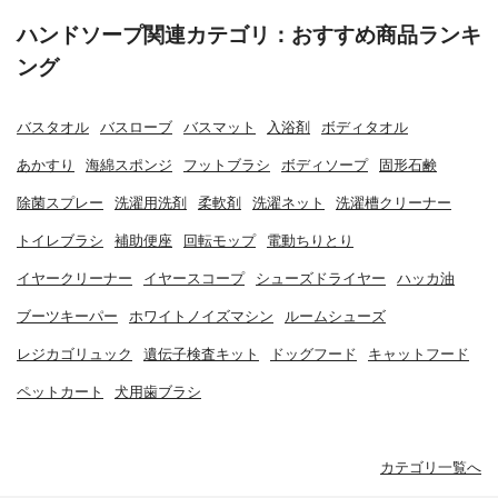
ハンドソープ関連カテゴリ：おすすめ商品ランキ
ング
バスタオル
バスローブ
バスマット
入浴剤
ボディタオル
あかすり
海綿スポンジ
フットブラシ
ボディソープ
固形石鹸
除菌スプレー
洗濯用洗剤
柔軟剤
洗濯ネット
洗濯槽クリーナー
トイレブラシ
補助便座
回転モップ
電動ちりとり
イヤークリーナー
イヤースコープ
シューズドライヤー
ハッカ油
ブーツキーパー
ホワイトノイズマシン
ルームシューズ
レジカゴリュック
遺伝子検査キット
ドッグフード
キャットフード
ペットカート
犬用歯ブラシ
カテゴリ一覧へ