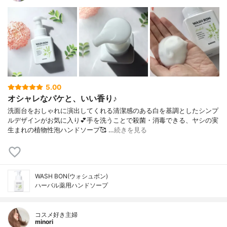
5.00
オシャレなパケと、いい香り♪
洗面台をおしゃれに演出してくれる清潔感のある白を基調としたシンプ
ルデザインがお気に入り💕手を洗うことで殺菌・消毒できる、ヤシの実
生まれの植物性泡ハンドソープ🥰 …
続きを見る
WASH BON(ウォシュボン)
ハーバル薬用ハンドソープ
コスメ好き主婦
minori