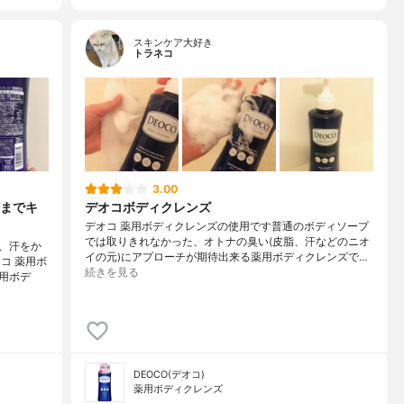
スキンケア大好き
トラネコ
3.00
までキ
デオコボディクレンズ
デオコ 薬用ボディクレンズの使用です普通のボディソープ
では取りきれなかった、オトナの臭い(皮脂、汗などのニオ
、汗をか
イの元)にアプローチが期待出来る薬用ボディクレンズで…
コ 薬用ボ
続きを見る
用ボデ
DEOCO(デオコ)
薬用ボディクレンズ