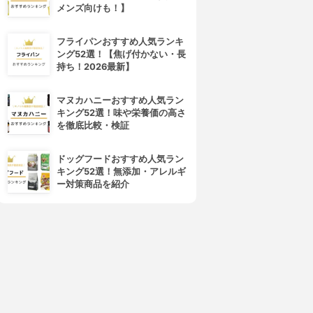
メンズ向けも！】
フライパンおすすめ人気ランキ
ング52選！【焦げ付かない・長
持ち！2026最新】
マヌカハニーおすすめ人気ラン
キング52選！味や栄養価の高さ
DR.BRONNER'S(ドクターブロ
NIVEA(ニベア)
を徹底比較・検証
ナー)
クリームケア ボディウォッシ
マジックソープ
ュ
ドッグフードおすすめ人気ラン
3.92
(11)
3.93
(9)
キング52選！無添加・アレルギ
¥1,556
¥473
ー対策商品を紹介