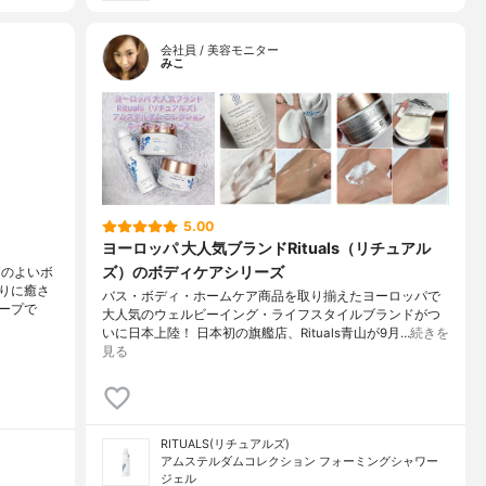
会社員 / 美容モニター
みこ
5.00
ヨーロッパ 大人気ブランドRituals（リチュアル
ズ）のボディケアシリーズ
りのよいボ
りに癒さ
バス・ボディ・ホームケア商品を取り揃えたヨーロッパで
ープで
大人気のウェルビーイング・ライフスタイルブランドがつ
いに日本上陸！ 日本初の旗艦店、Rituals青山が9月…
続きを
見る
RITUALS(リチュアルズ)
アムステルダムコレクション フォーミングシャワー
ジェル