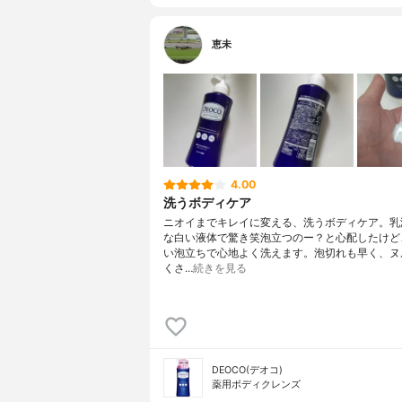
恵未
4.00
洗うボディケア
ニオイまでキレイに変える、洗うボディケア。乳
な白い液体で驚き笑泡立つのー？と心配したけど
い泡立ちで心地よく洗えます。泡切れも早く、ヌ
くさ…
続きを見る
DEOCO(デオコ)
薬用ボディクレンズ