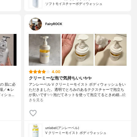
ソフトモイスチャーボディウォッシュ
FairyROCK
4.00
クリーミーな泡で気持ちいい✨✨
の 肌に必
アンレーベル V クリーミーモイスト ボディウォッシュをい
／🐐レ
ただきました。透明でとろみのあるテクスチャーで泡立ち
ィショ…
が良いです✨✨泡だてネットを使って泡立てるときめ細…
続
きを見る
unlabel(アンレーベル)
V クリーミーモイスト ボディウォッシュ