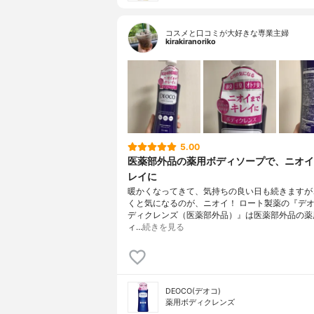
コスメと口コミが大好きな専業主婦
kirakiranoriko
5.00
医薬部外品の薬用ボディソープで、ニオイ
レイに
暖かくなってきて、気持ちの良い日も続きますが
くと気になるのが、ニオイ！ ロート製薬の『デオ
ディクレンズ（医薬部外品）』は医薬部外品の薬
ィ…
続きを見る
DEOCO(デオコ)
薬用ボディクレンズ