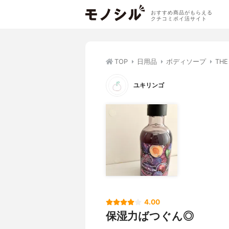
おすすめ商品がもらえる
クチコミポイ活サイト
TOP
日用品
ボディソープ
TH
ユキリンゴ
4.00
保湿力ばつぐん◎