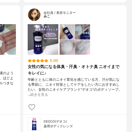
会社員 / 美容モニター
みこ
5.00
女性の気になる体臭・汗臭・オトナ臭 ニオイまで
キレイに♪
液のよう
、ほどよ
年齢とともに体のニオイ変化を感じている方、汗が気にな
ルつきな
る季節に、ニオイ対策としてケアをしたい方におすすめし
たい、女性のニオイケアブランド“デオコ”のボディソープ。
…
続きを見る
DEOCO(デオコ)
薬用ボディクレンズ