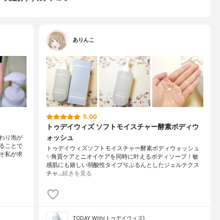
ありんこ
5.00
トゥデイウィズ ソフトモイスチャー酵素ボディウ
ォッシュ
わり泡が
ることで
トゥデイウィズソフトモイスチャー酵素ボディウォッシュ
そ私が求
✨角質ケアとニオイケアを同時に叶えるボディソープ！敏
感肌にも嬉しい弱酸性タイプ🫧ぷるんとしたジェルテクス
チャ…
続きを見る
TODAY With(トゥデイウィズ)