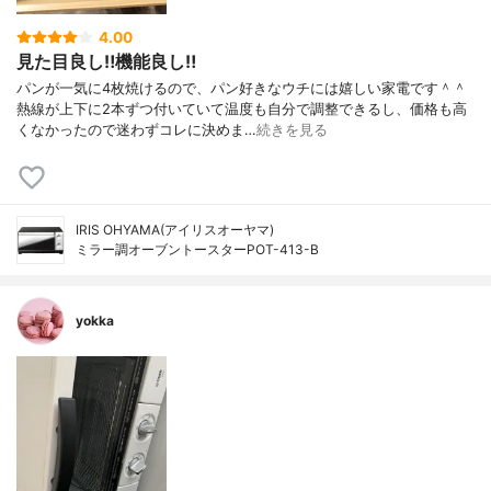
4.00
見た目良し‼️機能良し‼️
パンが一気に4枚焼けるので、パン好きなウチには嬉しい家電です＾＾
熱線が上下に2本ずつ付いていて温度も自分で調整できるし、価格も高
くなかったので迷わずコレに決めま…
続きを見る
IRIS OHYAMA(アイリスオーヤマ)
ミラー調オーブントースターPOT-413-B
yokka