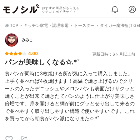
おすすめ商品がもらえる
クチコミポイ活サイト
TOP
キッチン家電・調理家電
トースター
タイガー魔法瓶(TIGE
みみこ
4.00
更新日時：6ヶ月以上前
パンが美味しくなる✩.*˚
食パンが同時に3枚焼ける所が気に入って購入しました。
上手く並べれば4枚焼けます！高温で焼き上げるのでクリ
ームの入ったデニッシュやメロンパンも表面だけサクッと
焼くことが出来て焼きたてパンのように仕上がり美味しさ
倍増です。扉を開けると網が前にグッとせり出して来るの
で並べやすく取り出しやすい構造で使いやすいです。これ
を買ってから朝食がパン派になりまた✩.*˚