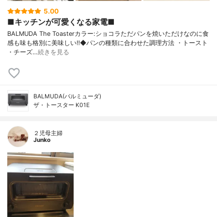
5.00
■キッチンが可愛くなる家電■
BALMUDA The Toasterカラー:ショコラただパンを焼いただけなのに食
感も味も格別に美味しい‼︎◆パンの種類に合わせた調理方法 ・トースト
・チーズ…
続きを見る
BALMUDA(バルミューダ)
ザ・トースター K01E
２児母主婦
Junko