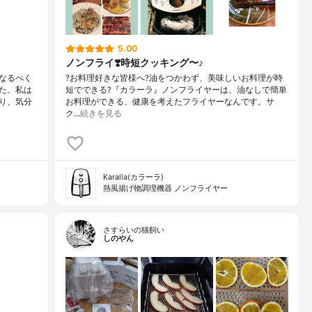
5.00
ノンフライ❣️時短クッキング〜♪
なるべく
?お料理好きな皆様へ?油をつかわず、美味しいお料理が時
た。私は
短でできる?『カラーラ』ノンフライヤーは、油なしで簡単
り、気分
お料理ができる、健康を考えたフライヤーなんです。サ
ク…
続きを見る
Karalla(カラーラ)
熱風揚げ物調理機器 ノンフライヤー
さすらいの猫飼い
しのやん