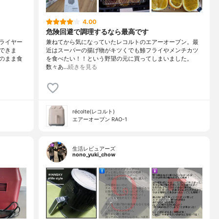
4.00
危険回避で調理するなら最高です
ライヤー
兼ねてから気になっていたレコルトのエアーオーブン。最
できま
近はスーパーの揚げ物がキツくでも鯵フライやメンチカツ
のまま食
を食べたい！！という野望の元に買ってしまいました。
数々あ…
続きを見る
récolte(レコルト)
エアーオーブン RAO-1
生活レビュアーズ
nono_yuki_chow