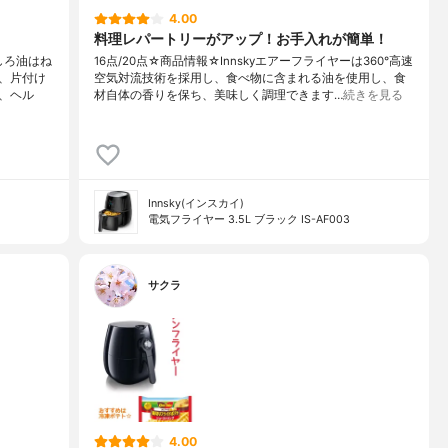
4.00
料理レパートリーがアップ！お手入れが簡単！
しろ油はね
16点/20点☆商品情報☆Innskyエアーフライヤーは360°高速
、片付け
空気対流技術を採用し、食べ物に含まれる油を使用し、食
、ヘル
材自体の香りを保ち、美味しく調理できます…
続きを見る
Innsky(インスカイ)
電気フライヤー 3.5L ブラック IS-AF003
サクラ
4.00