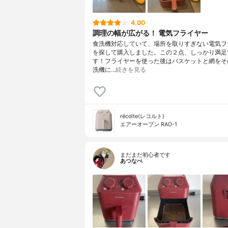
4.00
調理の幅が広がる！ 電気フライヤー
食洗機対応していて、場所を取りすぎない電気フ
を探して購入しました。この２点、しっかり満足
す！フライヤーを使った後はバスケットと網をそ
洗機に…
続きを見る
récolte(レコルト)
エアーオーブン RAO-1
まだまだ初心者です
あつなべ