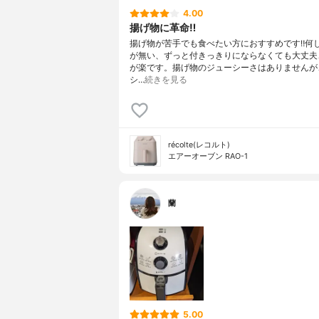
4.00
揚げ物に革命‼︎
揚げ物が苦手でも食べたい方におすすめです‼︎何
が無い、ずっと付きっきりにならなくても大丈夫
が楽です。揚げ物のジューシーさはありませんが
シ…
続きを見る
récolte(レコルト)
エアーオーブン RAO-1
蘭
5.00