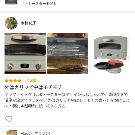
ザ・トースター K01E
木村 紀子
4.00
外はカリッで中はモチモチ
グラファイトグリル&トースターはデザインもおしゃれで、280度まで
温度が設定できるので、外はカリッと中はモチモチの食パンが焼けるよ
⑅︎◡̈︎*1回に4枚同時に焼…
続きを見る
Aladdin(アラジン)