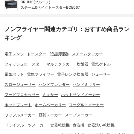
BRUNO(ブルーノ)
スチーム&ベイクトースターBOE067
ノンフライヤー関連カテゴリ：おすすめ商品ラン
キング
電子レンジ
トースター
低温調理器
スチームクッカー
フィッシュロースター
マルチクッカー
炊飯器
電気ケトル
電気ポット
電気フライヤー
電子レンジ炊飯器
ジューサー
スロージューサー
ハンドブレンダー
ハンドミキサー
フードプロセッサー
ミキサー
ホットサンドメーカー
ホットプレート
ホームベーカリー
ヨーグルトメーカー
ワッフルメーカー
豆乳メーカー
スープメーカー
ドライフルーツメーカー
食器乾燥機
食洗機
食器洗い乾燥機