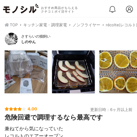
おすすめ商品がもらえる
クチコミポイ活サイト
TOP
キッチン家電・調理家電
ノンフライヤー
récolte(レコル
さすらいの猫飼い
しのやん
4.00
更新日時：6ヶ月以上前
危険回避で調理するなら最高です
兼ねてから気になっていた
レコルトのエアーオーブン。