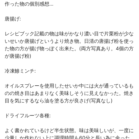
作った物の個別感想…
唐揚げ:
レシピブック記載の物は味がかなり濃い目で片栗粉が少な
いせいか唐揚げというより焼き物。日清の唐揚げ粉を使っ
た物の方が揚げ物っぽく出来た。(両方写真あり。4個の方
が唐揚げ粉)
冷凍鯵ミンチ:
オイルスプレーを使用したせいか中には火が通っているも
のの焼き目はあまりなく美味しそうに見えなかった。焼き
目を気にするなら油を塗る方が良さげ(写真なし)
ドライフルーツ各種:
よく書かれているけど半生状態。味は美味しいが、一度に
少量しか作れない上に調理時間も60分と長い為に余った