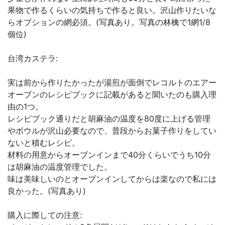
果物で作るくらいの気持ちで作ると良い。沢山作りたいな
らオプションの網必須。(写真あり。写真の林檎で1網1/8
個位)
台湾カステラ:
実は前から作りたかったが湯煎が面倒でレコルトのエアー
オーブンのレシピブックに記載があると聞いたのも購入理
由の1つ。
レシピブック通りだと胡麻油の温度を80度に上げる管理
やボウルが沢山必要なので、普段からお菓子作りをしてい
ないと積むレシピ。
材料の用意からオーブンインまで40分くらいでうち10分
は胡麻油の温度管理でした。
味は美味しいのとオーブンインしてからは楽なので私には
良かった。(写真あり)
購入に際しての注意: