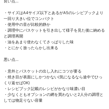
良い点…
・サイズはA4サイズ以下とあるがA5のレシピブックより
一回り大きい位でコンパクト
・使用中の音が比較的静か
・調理中にバスケットを引き出して様子を見た後に納める
と調理再開
・油をあまり使わなくてさっぱりした味
・とにかく放ったらかし出来る
悪い点…
・意外とバスケットの出し入れにコツが要る
・焼き目が表面にしかつかない(気になるなら途中でひっ
くり返せばOK)
・レシピブック記載のレシピがかなり味濃い目
・少なくともオプションの網を買わないと2人分の調理と
しては物足りない容量