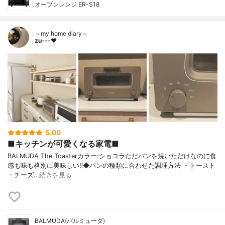
オーブンレンジ ER-S18
～my home diary～
zu---❤︎
5.00
■キッチンが可愛くなる家電■
BALMUDA The Toasterカラー:ショコラただパンを焼いただけなのに食
感も味も格別に美味しい‼︎◆パンの種類に合わせた調理方法 ・トースト
・チーズ…
続きを見る
BALMUDA(バルミューダ)