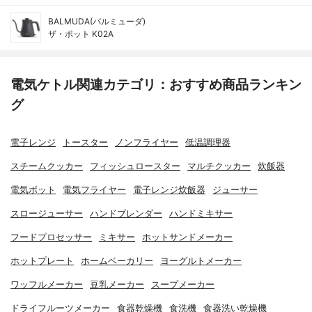
BALMUDA(バルミューダ)
ザ・ポット K02A
電気ケトル関連カテゴリ：おすすめ商品ランキン
グ
電子レンジ
トースター
ノンフライヤー
低温調理器
スチームクッカー
フィッシュロースター
マルチクッカー
炊飯器
電気ポット
電気フライヤー
電子レンジ炊飯器
ジューサー
スロージューサー
ハンドブレンダー
ハンドミキサー
フードプロセッサー
ミキサー
ホットサンドメーカー
ホットプレート
ホームベーカリー
ヨーグルトメーカー
ワッフルメーカー
豆乳メーカー
スープメーカー
ドライフルーツメーカー
食器乾燥機
食洗機
食器洗い乾燥機