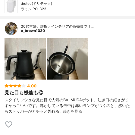
dretec(ドリテック)
ラミン PO-323
30代主婦。雑貨／インテリアの販売員でリ…
c_brown1030
4.00
見た目も機能も◎
スタイリッシュな見た目で人気のBALMUDAポット。注ぎ口の細さがま
ずかっこいいです。沸かしている最中は赤いランプがつくのと、沸いた
らストッパーがカチッと外れる…
続きを見る