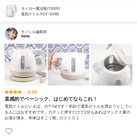
タイガー魔法瓶(TIGER)
電気ケトル PCF-G080
モノシル編集部
hana
4.00
直感的でベーシック、はじめてならこれ！
電気ケトルといえば、のT-falです！初めて電気ケトルを買おうとしてい
る人にはおすすめです。カチッと押すだけで2分もあればマックス量の
お湯が沸き、本体はすごく軽…
続きを見る