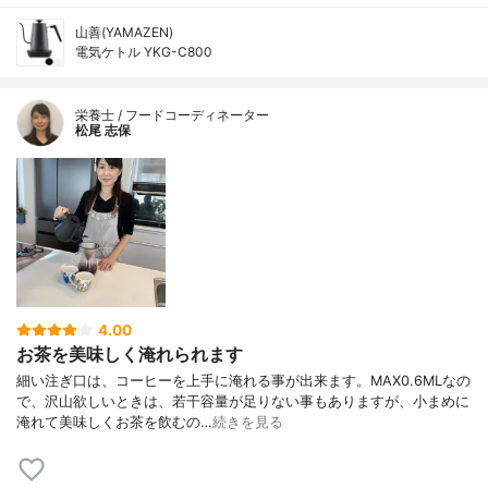
山善(YAMAZEN)
電気ケトル YKG-C800
栄養士 / フードコーディネーター
松尾 志保
4.00
お茶を美味しく淹れられます
細い注ぎ口は、コーヒーを上手に淹れる事が出来ます。MAX0.6MLなの
で、沢山欲しいときは、若干容量が足りない事もありますが、小まめに
淹れて美味しくお茶を飲むの…
続きを見る