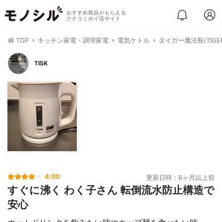
おすすめ商品がもらえる
クチコミポイ活サイト
TOP
キッチン家電・調理家電
電気ケトル
タイガー魔法瓶(TIGER
TISK
4.00
更新日時：6ヶ月以上前
すぐに沸く わく子さん 転倒流水防止構造で
安心