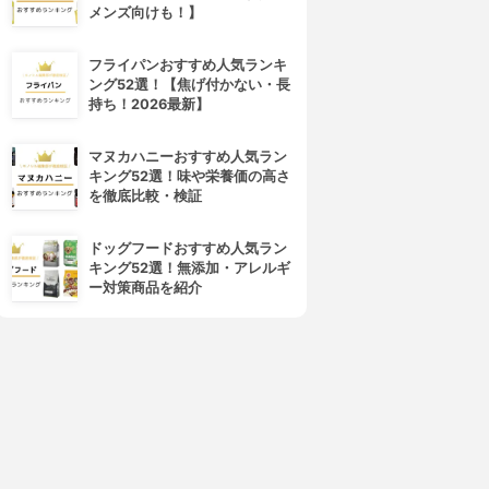
メンズ向けも！】
récolte(レコルト)
タイガー魔法瓶(TIGER)
ットデュオ フェット RPD-3
ホットプレート <これ1台>
CRC-B301
3.73
フライパンおすすめ人気ランキ
¥8,800
3.72
(2)
ング52選！【焦げ付かない・長
¥11,440
持ち！2026最新】
マヌカハニーおすすめ人気ラン
キング52選！味や栄養価の高さ
を徹底比較・検証
ドッグフードおすすめ人気ラン
キング52選！無添加・アレルギ
ー対策商品を紹介