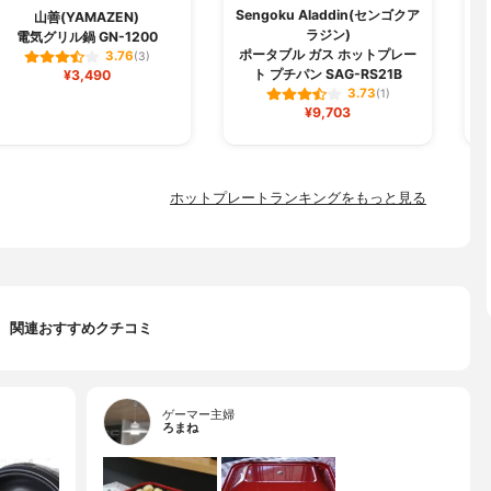
Sengoku Aladdin(センゴクア
山善(YAMAZEN)
ラジン)
電気グリル鍋 GN-1200
ポ
ポータブル ガス ホットプレー
3.76
(3)
ト プチパン SAG-RS21B
¥3,490
3.73
(1)
¥9,703
ホットプレートランキングをもっと見る
関連おすすめクチコミ
ゲーマー主婦
ろまね