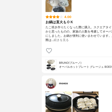
4.00
お鍋は直火もＯＫ
たこ焼き作りたくなった際に購入。スクエアタイ
かと思ったものの、家族の人数を考慮してオーバ
にしました。お鍋が便利に使いまわせています。
際は…
続きを見る
BRUNO(ブルーノ)
オーバルホットプレート グレージュ BOE05
moeco