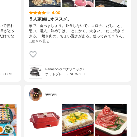
4.00
５人家族にオススメ。
いて憧れ
家で、食べましょう。外食しないで。コロナ。だし。と、
た目がどタ
思い。購入。決め手は。･とにかく、大きい。･たこ焼きで
だけでな
きる。･焼き肉の、ちょい置きがある。使ってみて？うん。
…
続きを見る
Panasonic(パナソニック)
3-GRG
ホットプレート NF-W300
yuuyuu