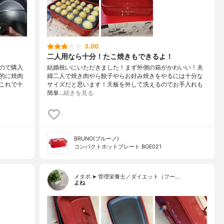
3.00
二人用なら十分！たこ焼きもできるよ！
ので購入
結婚祝いにいただきました！まず外側の箱がかわいい！夫
的に焼肉
婦二人で焼き肉やら餃子やらお好み焼きをやるには十分な
これで十
サイズだと思います！天板を外して洗えるのでお手入れも
簡単…
続きを見る
BRUNO(ブルーノ)
コンパクトホットプレート BOE021
メタボ ➤ 管理栄養士／ダイエット（フー…
よね