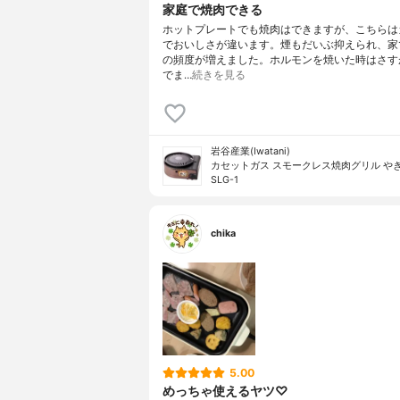
家庭で焼肉できる
ホットプレートでも焼肉はできますが、こちらは
でおいしさが違います。煙もだいぶ抑えられ、家
の頻度が増えました。ホルモンを焼いた時はさす
でま…
続きを見る
岩谷産業(Iwatani)
カセットガス スモークレス焼肉グリル やきま
SLG-1
chika
5.00
めっちゃ使えるヤツ♡