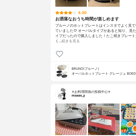
4.00
お洒落なおうち時間が楽しめます
ブルーノのホットプレートはインスタでよく見て
ていました♡ オーバルタイプがあると知り、見
イプだったので購入しました！たこ焼きプレート
く…
続きを見る
BRUNO(ブルーノ)
オーバルホットプレート グレージュ BOE05
✳お料理関係の投稿中心✳
maaas_y