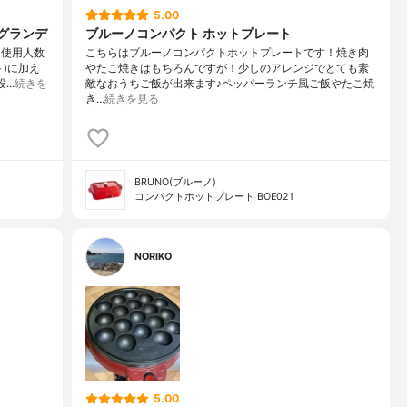
5.00
グランデ
ブルーノコンパクト ホットプレート
・使用人数
こちらはブルーノコンパクトホットプレートです！焼き肉
)に加え
やたこ焼きはもちろんですが！少しのアレンジでとても素
設…
続きを
敵なおうちご飯が出来ます♪ペッパーランチ風ご飯やたこ焼
き…
続きを見る
BRUNO(ブルーノ)
コンパクトホットプレート BOE021
NORIKO
5.00