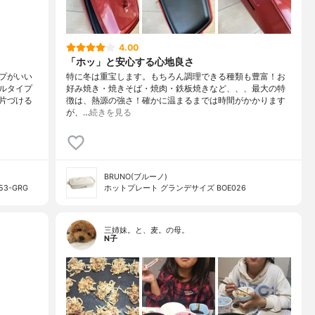
4.00
「ホッ」と安心する心地良さ
プがいい
特に冬は重宝します。もちろん調理できる種類も豊富！お
ルタイプ
好み焼き・焼きそば・焼肉・鉄板焼きなど、、、最大の特
片づける
徴は、熱源の強さ！確かに温まるまでは時間がかかります
が、…
続きを見る
BRUNO(ブルーノ)
3-GRG
ホットプレート グランデサイズ BOE026
三姉妹。と、麦。の母。
N子