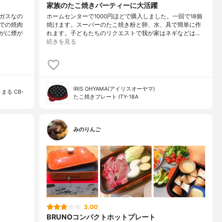
家族のたこ焼きパーティーに大活躍
ガスなの
ホームセンターで1000円ほどで購入しました。一回で18個
での焼肉
焼けます。スーパーのたこ焼き粉と卵、水、具で簡単に作
がに煙が
れます。子どもたちのリクエストで我が家はネギなどは…
続きを見る
IRIS OHYAMA(アイリスオーヤマ)
る CB-
たこ焼きプレート ITY-18A
みのりんご
3.00
BRUNOコンパクトホットプレート