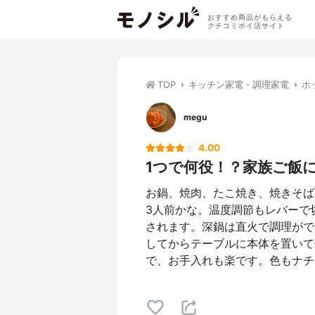
おすすめ商品がもらえる
クチコミポイ活サイト
TOP
キッチン家電・調理家電
ホ
megu
4.00
1つで何役！？家族ご飯
お鍋、焼肉、たこ焼き、焼きそば
3人前かな。温度調節もレバーで切
されます。深鍋は直火で調理がで
してからテーブルに本体を置いて
で、お手入れも楽です。色もナチ