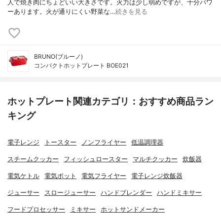
人で焼き肉にちょどいい大きさです。火力は少し弱めですが、十分パワ
ーあります。火が通りにくい野菜な…
続きを見る
BRUNO(ブルーノ)
コンパクトホットプレート BOE021
ホットプレート関連カテゴリ：おすすめ商品ラン
キング
電子レンジ
トースター
ノンフライヤー
低温調理器
スチームクッカー
フィッシュロースター
マルチクッカー
炊飯器
電気ケトル
電気ポット
電気フライヤー
電子レンジ炊飯器
ジューサー
スロージューサー
ハンドブレンダー
ハンドミキサー
フードプロセッサー
ミキサー
ホットサンドメーカー