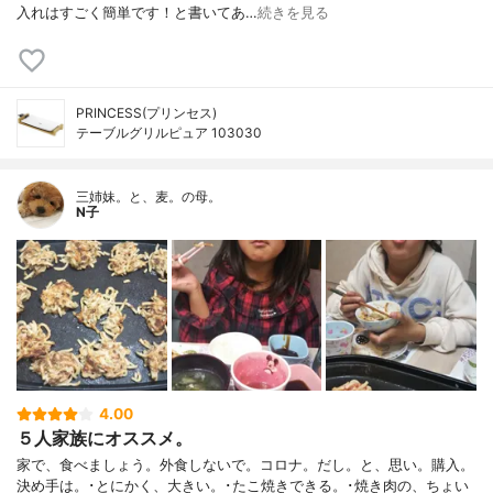
入れはすごく簡単です！と書いてあ…
続きを見る
PRINCESS(プリンセス)
テーブルグリルピュア 103030
三姉妹。と、麦。の母。
N子
4.00
５人家族にオススメ。
家で、食べましょう。外食しないで。コロナ。だし。と、思い。購入。
決め手は。･とにかく、大きい。･たこ焼きできる。･焼き肉の、ちょい