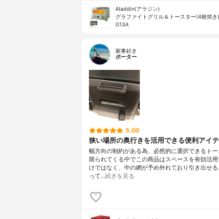
Aladdin(アラジン)
グラファイトグリル＆トースター(4枚焼き) 
G13A
家事好き
ポーター
5.00
狭い場所の奥行きを活用できる便利アイテ
幅方向の制約がある為、必然的に選択できるトー
限られてくる中でこの商品はスペースを有効活用
けではなく、中の網が予め外れており引き出せる
って…
続きを見る