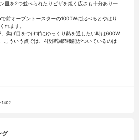
ン皿を2つ並べられたりピザを焼く広さも十分あり一
ので前オーブントースターの1000Wに比べるとやはり
くれます。
が、焦げ目をつけずにゆっくり熱を通したい時は600W
す。こういう点では、4段階調節機能がついているのは
1402
ング