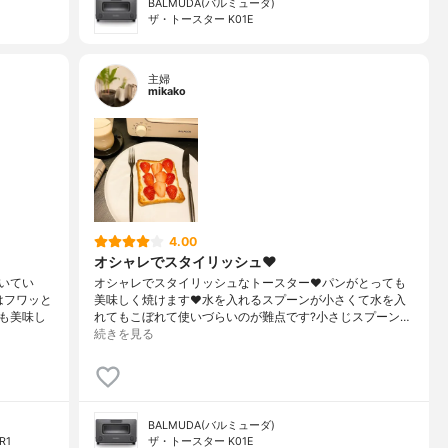
BALMUDA(バルミューダ)
ザ・トースター K01E
主婦
mikako
4.00
オシャレでスタイリッシュ❤️
いてい
オシャレでスタイリッシュなトースター❤️パンがとっても
はフワッと
美味しく焼けます❤️水を入れるスプーンが小さくて水を入
も美味し
れてもこぼれて使いづらいのが難点です?小さじスプーン…
続きを見る
BALMUDA(バルミューダ)
R1
ザ・トースター K01E