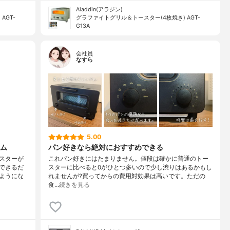
Aladdin(アラジン)
AGT-
グラファイトグリル＆トースター(4枚焼き) AGT-
G13A
会社員
なすら
5.00
ム
パン好きなら絶対におすすめできる
スターが
これパン好きにはたまりません。値段は確かに普通のトー
できるだ
スターに比べると0がひとつ多いので少し渋りはあるかもし
ようにな
れませんが?買ってからの費用対効果は高いです。ただの
食…
続きを見る