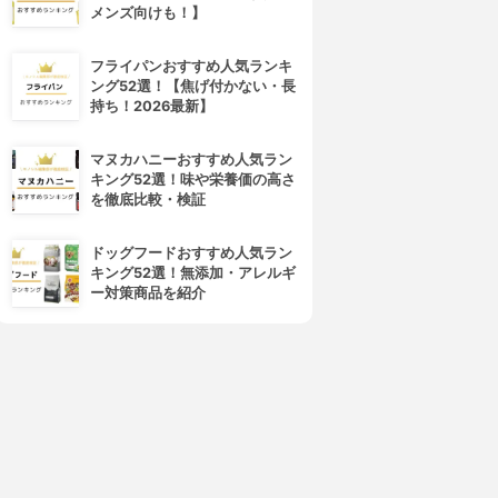
メンズ向けも！】
4位
5位
フライパンおすすめ人気ランキ
ング52選！【焦げ付かない・長
持ち！2026最新】
マヌカハニーおすすめ人気ラン
キング52選！味や栄養価の高さ
を徹底比較・検証
ドッグフードおすすめ人気ラン
キング52選！無添加・アレルギ
タイガー魔法瓶(TIGER)
日立(HITACHI)
ー対策商品を紹介
オーブントースターKAE-
コンベクションオーブントース
G13N
ターHMO-F100
3.84
3.84
(4)
(2)
¥4,478
¥8,980