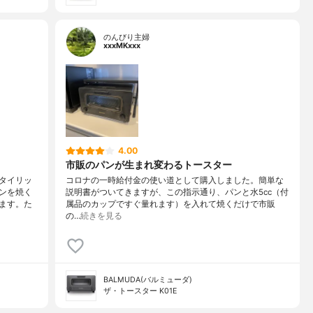
のんびり主婦
xxxMKxxx
4.00
市販のパンが生まれ変わるトースター
タイリッ
コロナの一時給付金の使い道として購入しました。簡単な
ンを焼く
説明書がついてきますが、この指示通り、パンと水5cc（付
ます。た
属品のカップですぐ量れます）を入れて焼くだけで市販
の…
続きを見る
BALMUDA(バルミューダ)
ザ・トースター K01E