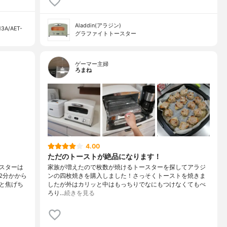
Aladdin(アラジン)
A/AET-
グラファイトトースター
ゲーマー主婦
ろまね
4.00
ただのトーストが絶品になります！
スターは
家族が増えたので枚数が焼けるトースターを探してアラジ
2分かから
ンの四枚焼きを購入しました！さっそくトーストを焼きま
と焦げち
したが外はカリッと中はもっちりでなにもつけなくてもぺ
ろり…
続きを見る