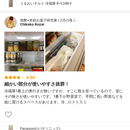
うるおいチルド 冷蔵庫 R-V38KV
発酵×米粉お菓子研究家 / 2児の母 /…
Chikako Anzai
4.00
細かい部分が使いやすさ抜群！
冷蔵庫1番上の奥行きが狭いですが、そこに瓶を並べているので、逆に
その狭さが使いやすいです。1番下が野菜室で、手間に長い野菜などを
縦に置けるスペースがあります。冷…
続きを見る
Panasonic(パナソニック)