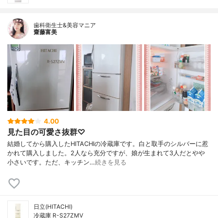
歯科衛生士&美容マニア
齋藤富美
4.00
見た目の可愛さ抜群♡
結婚してから購入したHITACHIの冷蔵庫です。白と取手のシルバーに惹
かれて購入しました。2人なら充分ですが、娘が生まれて3人だとやや
小さいです。ただ、キッチン…
続きを見る
日立(HITACHI)
冷蔵庫 R-S27ZMV