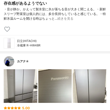
存在感があるようでない
・音が静か。かえって製氷室に氷が落ちる音が大きく聞こえる。・新鮮
スリープ野菜室は個人的には、多分長持ちしていると感じている。・特
鮮氷温ルームを開ける時はちょっと…
続きを見る
日立(HITACHI)
冷蔵庫 R-HW48R
カアナ☆
5.00