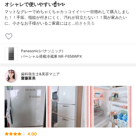
オシャレで使いやすい☝️✨✨
マットなグレーでめちゃくちゃカッコイイ✨✨一目惚れして購入しまし
た！！手垢、指紋が付きにくく、汚れが目立たない！！我が家みたい
に、小さなお子様がいるご家庭にはと…
続きを見る
Panasonic(パナソニック)
パーシャル搭載冷蔵庫 NR-F656WPX
歯科衛生士&美容マニア
齋藤富美
4.00