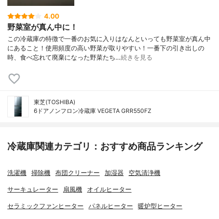
4.00
野菜室が真ん中に！
この冷蔵庫の特徴で一番のお気に入りはなんといっても野菜室が真ん中
にあること！使用頻度の高い野菜が取りやすい！一番下の引き出しの
時、食べ忘れて廃棄になった野菜たち…
続きを見る
東芝(TOSHIBA)
6ドアノンフロン冷蔵庫 VEGETA GRR550FZ
冷蔵庫関連カテゴリ：おすすめ商品ランキング
洗濯機
掃除機
布団クリーナー
加湿器
空気清浄機
サーキュレーター
扇風機
オイルヒーター
セラミックファンヒーター
パネルヒーター
暖炉型ヒーター