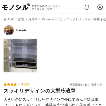
おすすめ商品がもらえる
クチコミポイ活サイト
TOP
家電
冷蔵庫
Panasonic(パナソニック) パーシャル搭載冷蔵庫
Hararie
4.00
更新日時：6ヶ月以上前
スッキリデザインの大型冷蔵庫
大きいのにスッキリしたデザインで外観で選んだ冷蔵庫。
フラットなデザインで、塗装も光沢感がなく落ち着いてま