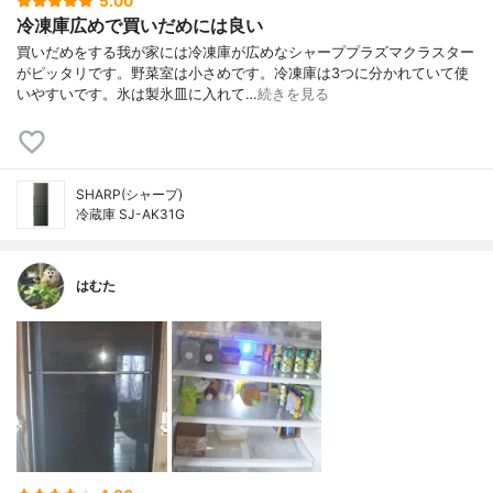
5.00
冷凍庫広めで買いだめには良い
買いだめをする我が家には冷凍庫が広めなシャーププラズマクラスター
がピッタリです。野菜室は小さめです。冷凍庫は3つに分かれていて使
いやすいです。氷は製氷皿に入れて…
続きを見る
SHARP(シャープ)
冷蔵庫 SJ-AK31G
はむた