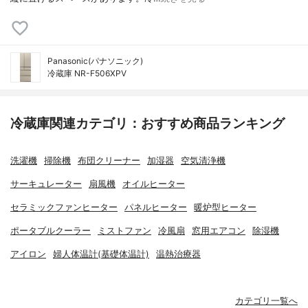
Panasonic(パナソニック)
冷蔵庫 NR-F506XPV
冷蔵庫関連カテゴリ：おすすめ商品ランキング
洗濯機
掃除機
布団クリーナー
加湿器
空気清浄機
サーキュレーター
扇風機
オイルヒーター
セラミックファンヒーター
パネルヒーター
暖炉型ヒーター
ポータブルクーラー
ミストファン
冷風扇
窓用エアコン
除湿機
アイロン
婦人体温計(基礎体温計)
温熱治療器
カテゴリ一覧へ