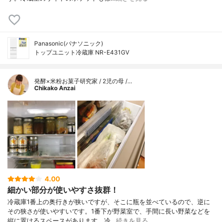
Panasonic(パナソニック)
トップユニット冷蔵庫 NR-E431GV
発酵×米粉お菓子研究家 / 2児の母 /…
Chikako Anzai
4.00
細かい部分が使いやすさ抜群！
冷蔵庫1番上の奥行きが狭いですが、そこに瓶を並べているので、逆に
その狭さが使いやすいです。1番下が野菜室で、手間に長い野菜などを
縦に置けるスペースがあります。冷…
続きを見る