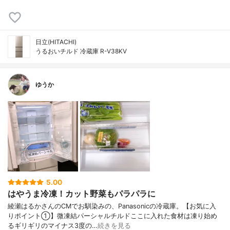
日立(HITACHI)
うるおいチルド 冷蔵庫 R-V38KV
ゆうか
5.00
はやうま冷凍！カット野菜もパラパラに
綾瀬はるかさんのCMでお馴染みの、Panasonicの冷蔵庫。【お気に入
りポイント①】微凍結パーシャルチルドここに入れた食材は凍り始め
るギリギリのマイナス3度の…
続きを見る