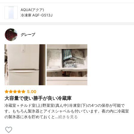
AQUA(アクア)
冷凍庫 AQF-GS13J
グレープ
5.00
大容量で使い勝手が良い冷蔵庫
冷蔵室＋チルド室(上)野菜室(真ん中)冷凍室(下)の4つの保存が可能で
す。もちろん製氷器とアイスシャベルも付いています。夜の内に冷蔵室
の製氷器に水を貯めておくと…
続きを見る