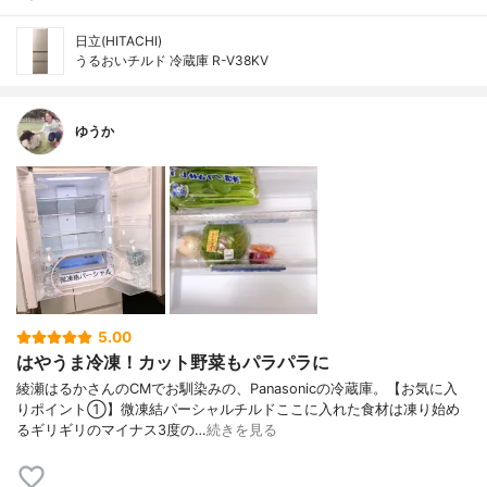
日立(HITACHI)
うるおいチルド 冷蔵庫 R-V38KV
ゆうか
5.00
はやうま冷凍！カット野菜もパラパラに
綾瀬はるかさんのCMでお馴染みの、Panasonicの冷蔵庫。【お気に入
りポイント①】微凍結パーシャルチルドここに入れた食材は凍り始め
るギリギリのマイナス3度の…
続きを見る