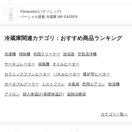
Panasonic(パナソニック)
パーシャル搭載 冷蔵庫 NR-E455PX
冷蔵庫関連カテゴリ：おすすめ商品ランキング
洗濯機
掃除機
布団クリーナー
加湿器
空気清浄機
サーキュレーター
扇風機
オイルヒーター
セラミックファンヒーター
パネルヒーター
暖炉型ヒーター
ポータブルクーラー
ミストファン
冷風扇
窓用エアコン
除湿機
アイロン
婦人体温計(基礎体温計)
温熱治療器
カテゴリ一覧へ