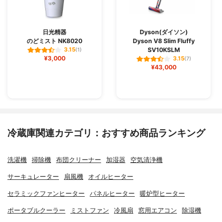
日光精器
Dyson(ダイソン)
のどミスト NK8020
Dyson V8 Slim Fluffy
SV10KSLM
3.15
(1)
¥3,000
3.15
(7)
¥43,000
冷蔵庫関連カテゴリ：おすすめ商品ランキング
洗濯機
掃除機
布団クリーナー
加湿器
空気清浄機
サーキュレーター
扇風機
オイルヒーター
セラミックファンヒーター
パネルヒーター
暖炉型ヒーター
ポータブルクーラー
ミストファン
冷風扇
窓用エアコン
除湿機