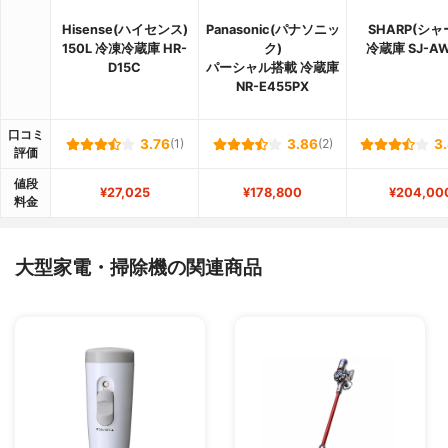
Hisense(ハイセンス)
Panasonic(パナソニッ
SHARP(シャ
150L 冷凍冷蔵庫 HR-
ク)
冷蔵庫 SJ-AW
D15C
パーシャル搭載 冷蔵庫
NR-E455PX
口コミ
3.76
(1)
3.86
(2)
3
評価
値段
¥27,025
¥178,800
¥204,00
料金
大型家電・掃除機の関連商品