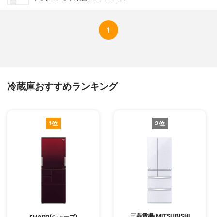
1
冷蔵庫おすすめランキング
1位
2位
三菱電機(MITSUBISHI
SHARP(シャープ)