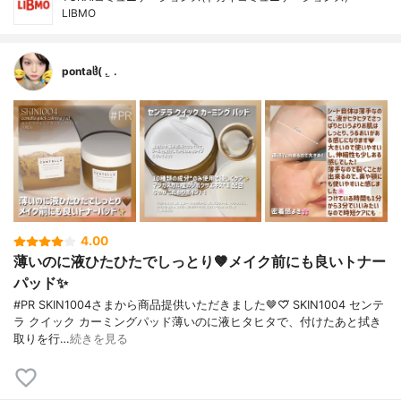
LIBMO
pontaჱ̒( . ̫ .
4.00
薄いのに液ひたひたでしっとり🤎メイク前にも良いトナー
パッド✨️
#PR SKIN1004さまから商品提供いただきました🤎♡⃛ SKIN1004 センテ
ラ クイック カーミングパッド薄いのに液ヒタヒタで、付けたあと拭き
取りを行…
続きを見る