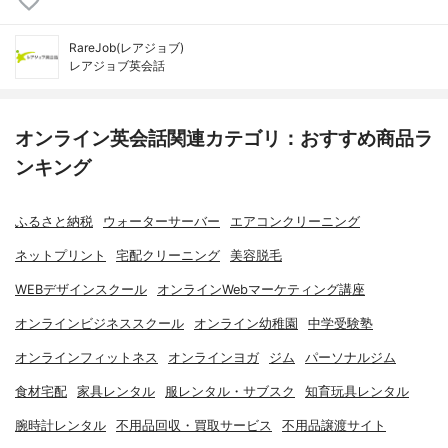
RareJob(レアジョブ)
レアジョブ英会話
オンライン英会話関連カテゴリ：おすすめ商品ラ
ンキング
ふるさと納税
ウォーターサーバー
エアコンクリーニング
ネットプリント
宅配クリーニング
美容脱毛
WEBデザインスクール
オンラインWebマーケティング講座
オンラインビジネススクール
オンライン幼稚園
中学受験塾
オンラインフィットネス
オンラインヨガ
ジム
パーソナルジム
食材宅配
家具レンタル
服レンタル・サブスク
知育玩具レンタル
腕時計レンタル
不用品回収・買取サービス
不用品譲渡サイト