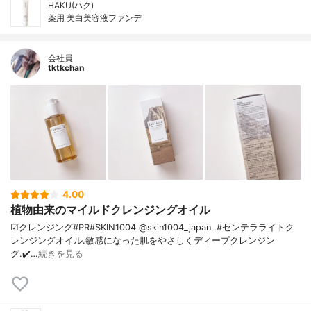
HAKU(ハク)
薬用 美白美容液ファンデ
会社員
tktkchan
4.00
植物由来のマイルドクレンジングオイル
☑クレンジング#PR#SKIN1004 @skin1004_japan .#センテラライトク
レンジングオイル.敏感になった肌をやさしくディープクレンジン
グ.✔️…
続きを見る