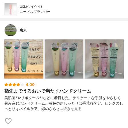
Ui2.(ウイウイ)
ニードルプランパー
恵未
4.00
指先までうるおいで満たすハンドクリーム
美肌菌*やリポソーム*1などに着目した、デリケートな手肌をやさしく
包み込むハンドクリーム。黄色の超しっとりは手荒れケア、ピンクのし
っとりはネイルケア、緑のさらさ…
続きを見る