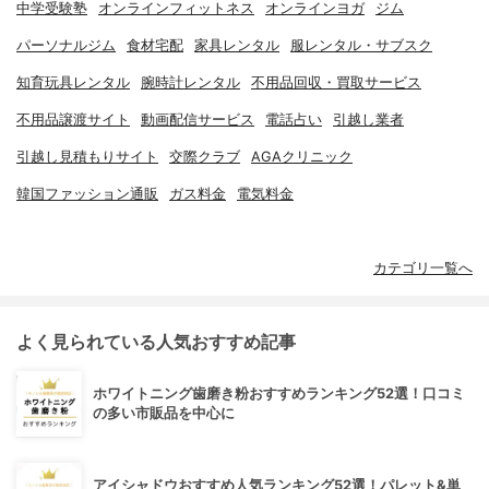
中学受験塾
オンラインフィットネス
オンラインヨガ
ジム
パーソナルジム
食材宅配
家具レンタル
服レンタル・サブスク
知育玩具レンタル
腕時計レンタル
不用品回収・買取サービス
不用品譲渡サイト
動画配信サービス
電話占い
引越し業者
引越し見積もりサイト
交際クラブ
AGAクリニック
韓国ファッション通販
ガス料金
電気料金
カテゴリ一覧へ
よく見られている人気おすすめ記事
ホワイトニング歯磨き粉おすすめランキング52選！口コミ
の多い市販品を中心に
アイシャドウおすすめ人気ランキング52選！パレット&単