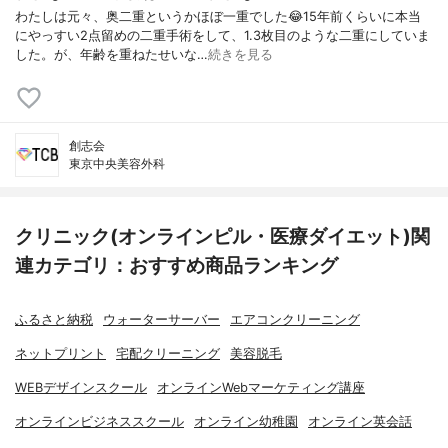
わたしは元々、奥二重というかほぼ一重でした😂15年前くらいに本当
にやっすい2点留めの二重手術をして、1.3枚目のような二重にしていま
した。が、年齢を重ねたせいな…
続きを見る
創志会
東京中央美容外科
クリニック(オンラインピル・医療ダイエット)関
連カテゴリ：おすすめ商品ランキング
ふるさと納税
ウォーターサーバー
エアコンクリーニング
ネットプリント
宅配クリーニング
美容脱毛
WEBデザインスクール
オンラインWebマーケティング講座
オンラインビジネススクール
オンライン幼稚園
オンライン英会話