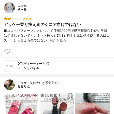
自営業
八ヶ岳
2.00
ガラケー乗り換え組のシニア向けではない
■コストパフォーマンスについて月額1,100円で動画視聴以外使い放題
は伊達じゃないです。ネット検索もSNSも料金を気にせず使えるのはコ
スパ十分と言えるのではない…
続きを見る
DTI(ディーティーアイ)
トーンモバイル
アラサー美容大好き系女子✰ˊ˗
みみりん