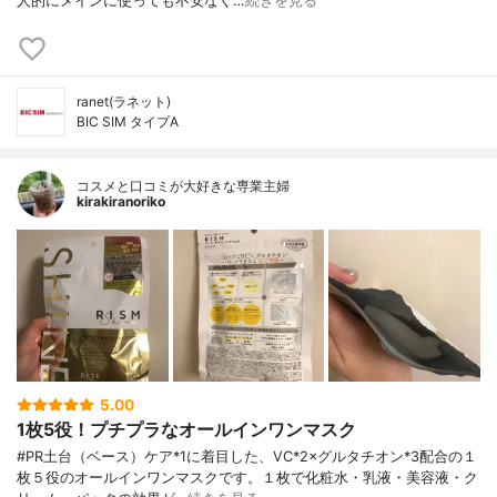
人的にメインに使っても不安なく…
続きを見る
ranet(ラネット)
BIC SIM タイプA
コスメと口コミが大好きな専業主婦
kirakiranoriko
5.00
1枚5役！プチプラなオールインワンマスク
#PR土台（ベース）ケア*1に着目した、VC*2×グルタチオン*3配合の１
枚５役のオールインワンマスクです。１枚で化粧水・乳液・美容液・ク