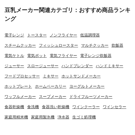
豆乳メーカー関連カテゴリ：おすすめ商品ランキ
ング
電子レンジ
トースター
ノンフライヤー
低温調理器
スチームクッカー
フィッシュロースター
マルチクッカー
炊飯器
電気ケトル
電気ポット
電気フライヤー
電子レンジ炊飯器
ジューサー
スロージューサー
ハンドブレンダー
ハンドミキサー
フードプロセッサー
ミキサー
ホットサンドメーカー
ホットプレート
ホームベーカリー
ヨーグルトメーカー
ワッフルメーカー
スープメーカー
ドライフルーツメーカー
食器乾燥機
食洗機
食器洗い乾燥機
ワインクーラー
ワインセラー
家庭用精米機
家庭用製氷機
浄水器
生ゴミ処理機