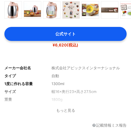
公式サイト
¥6,620(税込)
メーカー会社名
株式会社アピックスインターナショナル
タイプ
自動
1度に作れる容量
1300ml
サイズ
幅16×奥行23×高さ27.5cm
重量
1800g
素材
【ヘッド内側】PP【ヘッド外側】ABS【カ
もっと見る
ッター・フィルター・タンク】ステンレス
【計量カップ】PP【ミル用カップ】PC
記載情報ミス報告