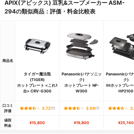
APIX(アピックス) 豆乳&スープメーカー ASM-
294の類似商品：評価・料金比較表
商品名
タイガー魔法瓶
Panasonic(パナソニッ
Panasonic(
(TIGER)
ク)
ク)
ホットプレート <これ1
ホットプレート NF-
IHホットプレート
台> CRV-G300
W300
HP2100
口コミ
3.72
(1)
3.69
(1)
3
評価
値段
¥15,800
¥19,800
¥25,740
料金