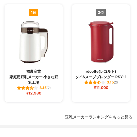
1位
2位
福農産業
récolte(レコルト)
家庭用豆乳メーカー 小さな豆
ソイ&スープブレンダー RSY-1
乳工場
3.15
(2)
¥11,000
3.15
(2)
¥12,980
豆乳メーカーランキングをもっと見る