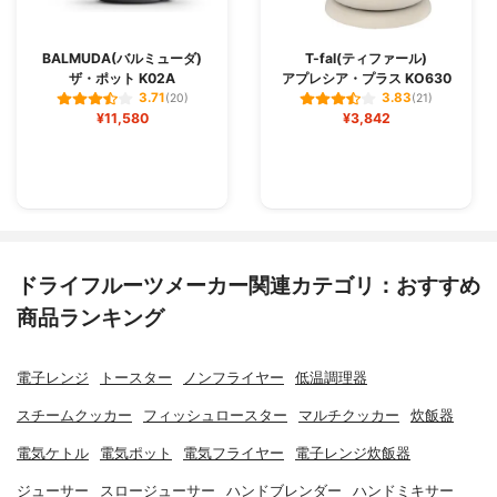
BALMUDA(バルミューダ)
T-fal(ティファール)
ザ・ポット K02A
アプレシア・プラス KO630
3.71
3.83
(20)
(21)
¥11,580
¥3,842
ドライフルーツメーカー関連カテゴリ：おすすめ
商品ランキング
電子レンジ
トースター
ノンフライヤー
低温調理器
スチームクッカー
フィッシュロースター
マルチクッカー
炊飯器
電気ケトル
電気ポット
電気フライヤー
電子レンジ炊飯器
ジューサー
スロージューサー
ハンドブレンダー
ハンドミキサー