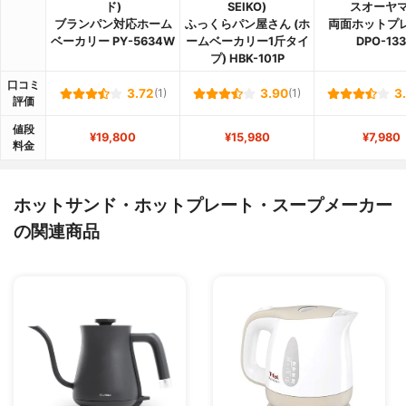
ド)
SEIKO)
スオーヤマ
ブランパン対応ホーム
ふっくらパン屋さん (ホ
両面ホットプ
ベーカリー PY-5634W
ームベーカリー1斤タイ
DPO-133
プ) HBK-101P
口コミ
3.72
(1)
3.90
(1)
3
評価
値段
¥19,800
¥15,980
¥7,980
料金
ホットサンド・ホットプレート・スープメーカー
の関連商品