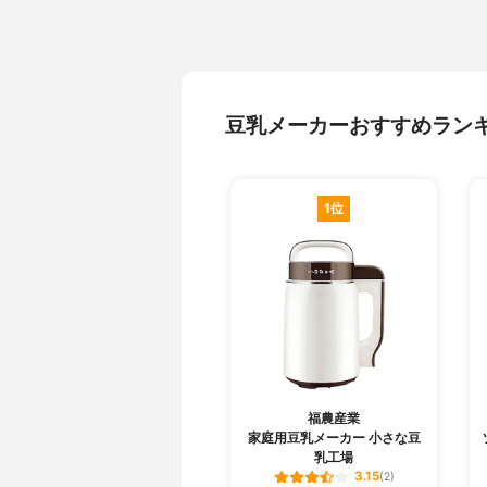
豆乳メーカーおすすめラン
1位
福農産業
家庭用豆乳メーカー 小さな豆
乳工場
3.15
(2)