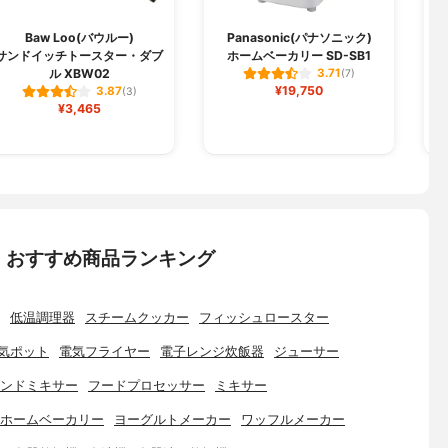
Baw Loo(バウルー)
Panasonic(パナソニック)
サンドイッチトースター・ダブ
ホームベーカリー SD-SB1
ス
ル XBW02
3.71
(7)
¥19,750
3.87
(3)
¥3,465
：おすすめ商品ランキング
低温調理器
スチームクッカー
フィッシュロースター
気ポット
電気フライヤー
電子レンジ炊飯器
ジューサー
ンドミキサー
フードプロセッサー
ミキサー
ホームベーカリー
ヨーグルトメーカー
ワッフルメーカー