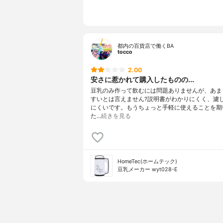
都内の百貨店で働くBA
tocco
2.00
安さに惹かれて購入したものの...
豆乳のみ作って飲むには問題ありませんが、あま
すいとは言えません?説明書がわかりにくく、濾
にくいです。もうちょっと手軽に使えることを期
た…
続きを見る
HomeTec(ホームテック)
豆乳メーカー wyt028-E