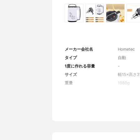
メーカー会社名
Hometec
タイプ
自動
1度に作れる容量
-
サイズ
幅15×高さ31
重量
1980g
素材
-