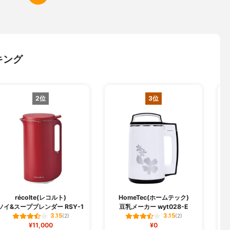
キング
2位
3位
récolte(レコルト)
HomeTec(ホームテック)
ソイ&スープブレンダー RSY-1
豆乳メーカー wyt028-E
3.15
3.15
(2)
(2)
¥11,000
¥0