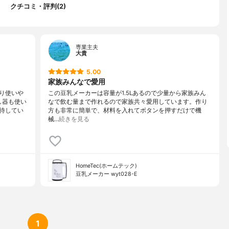
クチコミ・評判(2)
専業主夫
大貴
5.00
家族みんなで愛用
り使いや
この豆乳メーカーは容量が1.5Lあるので少量から家族みん
し器も使い
なで飲む量まで作れるので家族共々愛用しています。作り
待してい
方も非常に簡単で、材料を入れてボタンを押すだけで機
械…
続きを見る
HomeTec(ホームテック)
豆乳メーカー wyt028-E
1