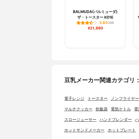
BALMUDA(バルミューダ)
ザ・トースター K01E
3.83
(48)
¥21,890
豆乳メーカー関連カテゴリ
電子レンジ
トースター
ノンフライヤー
マルチクッカー
炊飯器
電気ケトル
電
スロージューサー
ハンドブレンダー
ハ
ホットサンドメーカー
ホットプレート