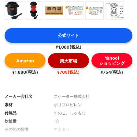
公式サイト
¥1,089(税込)
Yahoo!
Amazon
楽天市場
ショッピング
¥1,680(税込)
¥709(税込)
¥754(税込)
メーカー会社名
スケーター株式会社
素材
ポリプロピレン
付属品
すのこ、しゃもじ
炊飯量
1合
その他の特徴
中蓋あり