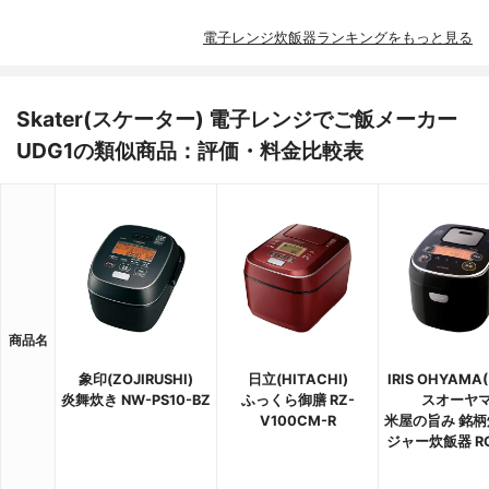
電子レンジ炊飯器ランキングをもっと見る
Skater(スケーター) 電子レンジでご飯メーカー
UDG1の類似商品：評価・料金比較表
商品名
象印(ZOJIRUSHI)
日立(HITACHI)
IRIS OHYAM
炎舞炊き NW-PS10-BZ
ふっくら御膳 RZ-
スオーヤマ
V100CM-R
米屋の旨み 銘柄炊
ジャー炊飯器 RC