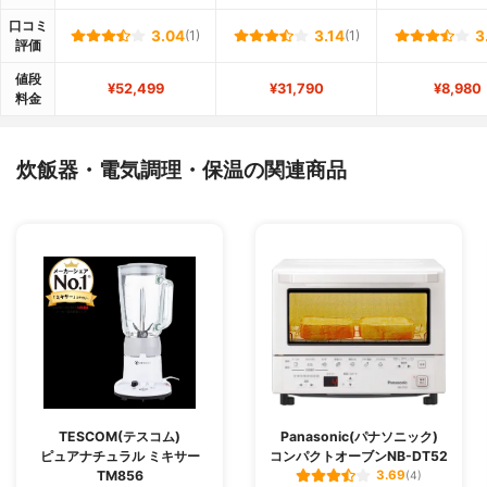
口コミ
3.04
(1)
3.14
(1)
3
評価
値段
¥52,499
¥31,790
¥8,980
料金
炊飯器・電気調理・保温の関連商品
TESCOM(テスコム)
Panasonic(パナソニック)
ピュアナチュラル ミキサー
コンパクトオーブンNB-DT52
TM856
3.69
(4)