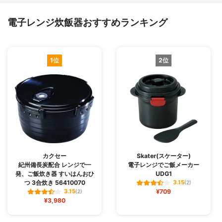
電子レンジ炊飯器おすすめランキング
1位
2位
カクセー
Skater(スケーター)
紀州備長炭配合 レンジで一
電子レンジでご飯メーカー
発、ご飯炊き器 すいはんおひ
UDG1
つ 3合炊き 56410070
3.15
(2)
¥709
3.15
(2)
¥3,980