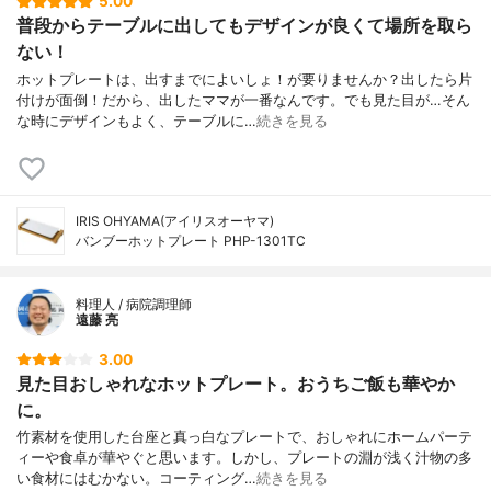
5.00
付属品
木製スパチュラ×3、油受け、電源コード
普段からテーブルに出してもデザインが良くて場所を取ら
ない！
ホットプレートは、出すまでによいしょ！が要りませんか？出したら片
付けが面倒！だから、出したママが一番なんです。でも見た目が…そん
な時にデザインもよく、テーブルに…
続きを見る
IRIS OHYAMA(アイリスオーヤマ)
バンブーホットプレート PHP-1301TC
料理人 / 病院調理師
遠藤 亮
3.00
見た目おしゃれなホットプレート。おうちご飯も華やか
に。
竹素材を使用した台座と真っ白なプレートで、おしゃれにホームパーテ
ィーや食卓が華やぐと思います。しかし、プレートの淵が浅く汁物の多
い食材にはむかない。コーティング…
続きを見る