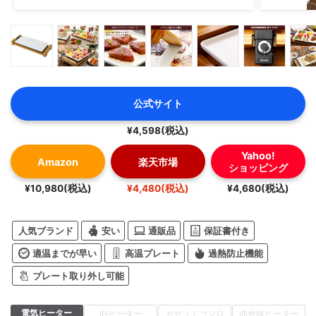
公式サイト
¥4,598(税込)
Yahoo!
Amazon
楽天市場
ショッピング
¥10,980(税込)
¥4,480(税込)
¥4,680(税込)
人気ブランド
安い
通販品
保証書付き
適温までが早い
高温プレート
過熱防止機能
プレート取り外し可能
電気ヒーター
IHヒーター
カセットコンロ
赤外線ヒーター