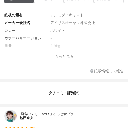
鉄板の素材
アルミダイキャスト
メーカー会社名
アイリスオーヤマ株式会社
カラー
ホワイト
カラーバリエーション
-
重量
2.9kg
サイズ
44.0×23.0×2.8cm
もっと見る
サイズバリエーション
-
鍋の容量
-
記載情報ミス報告
電源コードの長さ
2.0m
電圧
100V
電源出力
1300W
クチコミ・評判(2)
予熱時間の目安
-
温度設定の幅
80～230℃
"野菜ソムリエpro / まるっと食プラ…
最大発熱量
-
池田奈央
保証期間
1年