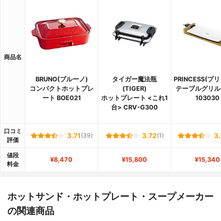
商品名
BRUNO(ブルーノ)
タイガー魔法瓶
PRINCESS(プ
コンパクトホットプレ
(TIGER)
テーブルグリル
ート BOE021
ホットプレート <これ1
103030
台> CRV-G300
口コミ
3.71
(39)
3.72
(1)
3
評価
値段
¥8,470
¥15,800
¥15,340
料金
ホットサンド・ホットプレート・スープメーカー
の関連商品