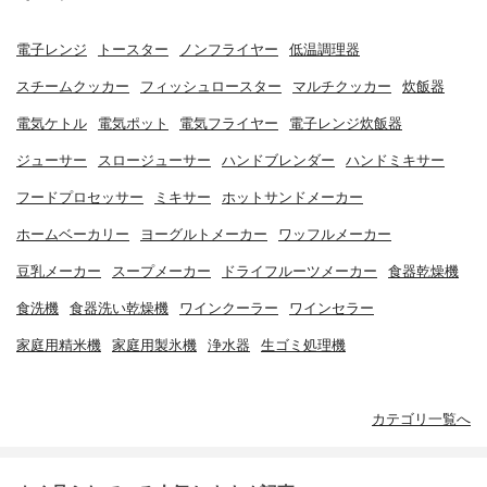
電子レンジ
トースター
ノンフライヤー
低温調理器
スチームクッカー
フィッシュロースター
マルチクッカー
炊飯器
電気ケトル
電気ポット
電気フライヤー
電子レンジ炊飯器
ジューサー
スロージューサー
ハンドブレンダー
ハンドミキサー
フードプロセッサー
ミキサー
ホットサンドメーカー
ホームベーカリー
ヨーグルトメーカー
ワッフルメーカー
豆乳メーカー
スープメーカー
ドライフルーツメーカー
食器乾燥機
食洗機
食器洗い乾燥機
ワインクーラー
ワインセラー
家庭用精米機
家庭用製氷機
浄水器
生ゴミ処理機
カテゴリ一覧へ