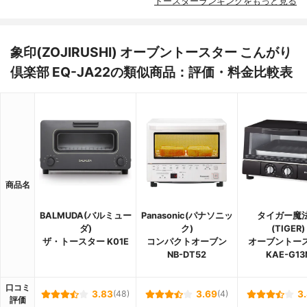
トースターランキングをもっと見る
象印(ZOJIRUSHI) オーブントースター こんがり
倶楽部 EQ-JA22の類似商品：評価・料金比較表
商品名
BALMUDA(バルミュー
Panasonic(パナソニッ
タイガー魔
ダ)
ク)
(TIGER)
ザ・トースター K01E
コンパクトオーブン
オーブントー
NB-DT52
KAE-G13
口コミ
3.83
(48)
3.69
(4)
3
評価