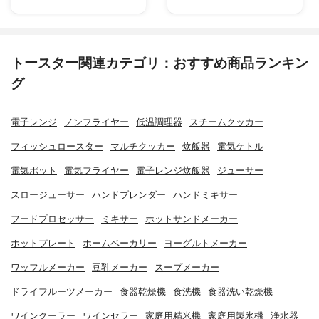
トースター関連カテゴリ：おすすめ商品ランキン
グ
電子レンジ
ノンフライヤー
低温調理器
スチームクッカー
フィッシュロースター
マルチクッカー
炊飯器
電気ケトル
電気ポット
電気フライヤー
電子レンジ炊飯器
ジューサー
スロージューサー
ハンドブレンダー
ハンドミキサー
フードプロセッサー
ミキサー
ホットサンドメーカー
ホットプレート
ホームベーカリー
ヨーグルトメーカー
ワッフルメーカー
豆乳メーカー
スープメーカー
ドライフルーツメーカー
食器乾燥機
食洗機
食器洗い乾燥機
ワインクーラー
ワインセラー
家庭用精米機
家庭用製氷機
浄水器