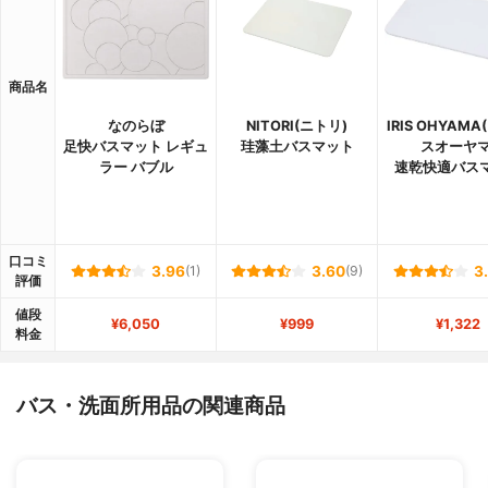
商品名
なのらぼ
NITORI(ニトリ)
IRIS OHYAM
足快バスマット レギュ
珪藻土バスマット
スオーヤマ
ラー バブル
速乾快適バス
口コミ
3.96
(1)
3.60
(9)
3
評価
値段
¥6,050
¥999
¥1,322
料金
バス・洗面所用品の関連商品