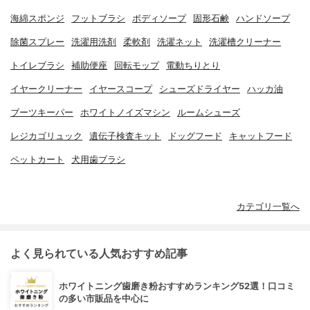
海綿スポンジ
フットブラシ
ボディソープ
固形石鹸
ハンドソープ
除菌スプレー
洗濯用洗剤
柔軟剤
洗濯ネット
洗濯槽クリーナー
トイレブラシ
補助便座
回転モップ
電動ちりとり
イヤークリーナー
イヤースコープ
シューズドライヤー
ハッカ油
ブーツキーパー
ホワイトノイズマシン
ルームシューズ
レジカゴリュック
遺伝子検査キット
ドッグフード
キャットフード
ペットカート
犬用歯ブラシ
カテゴリ一覧へ
よく見られている人気おすすめ記事
ホワイトニング歯磨き粉おすすめランキング52選！口コミ
の多い市販品を中心に