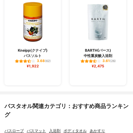
Kneipp(クナイプ)
BARTH(バース)
バスソルト
中性重炭酸入浴剤
3.68
3.61
(62)
(26)
¥1,922
¥2,475
バスタオル関連カテゴリ：おすすめ商品ランキン
グ
バスローブ
バスマット
入浴剤
ボディタオル
あかすり