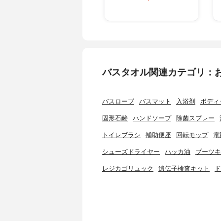
バスタオル関連カテゴリ：
バスローブ
バスマット
入浴剤
ボディ
固形石鹸
ハンドソープ
除菌スプレー
トイレブラシ
補助便座
回転モップ
電
シューズドライヤー
ハッカ油
ブーツキ
レジカゴリュック
遺伝子検査キット
ド