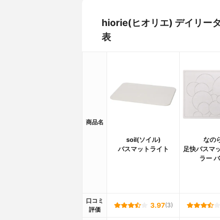
hiorie(ヒオリエ) デ
表
商品名
soil(ソイル)
なの
バスマットライト
足快バスマッ
ラー 
口コミ
3.97
(3)
評価