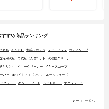
おすすめ商品ランキング
タオル
あかすり
海綿スポンジ
フットブラシ
ボディソープ
洗濯用洗剤
柔軟剤
洗濯ネット
洗濯槽クリーナー
動ちりとり
イヤークリーナー
イヤースコープ
ーパー
ホワイトノイズマシン
ルームシューズ
ッグフード
キャットフード
ペットカート
犬用歯ブラシ
カテゴリ一覧へ