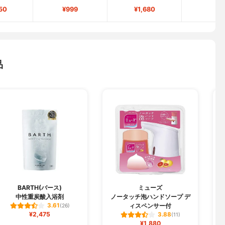
50
¥999
¥1,680
-
品
BARTH(バース)
ミューズ
中性重炭酸入浴剤
ノータッチ泡ハンドソープ デ
ィスペンサー付
3.61
(26)
¥2,475
3.88
(11)
¥1,880