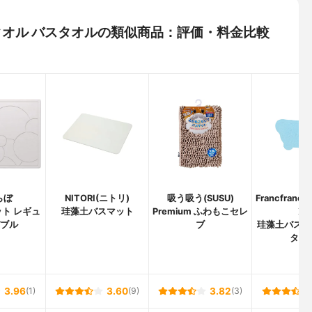
イリータオル バスタオルの類似商品：評価・料金比較
らぼ
NITORI(ニトリ)
吸う吸う(SUSU)
Francfran
ト レギュ
珪藻土バスマット
Premium ふわもこセレ
ン)
バブル
ブ
珪藻土バスマ
タイ
3.96
(1)
3.60
(9)
3.82
(3)