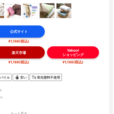
公式サイト
¥1,166(税込)
Yahoo!
楽天市場
ショッピング
¥1,166(税込)
¥1,166(税込)
パイル
安い
蛍光塗料不使用
中
cm
もっと見る