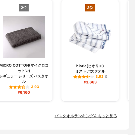
2位
3位
MICRO COTTON(マイクロコ
hiorie(ヒオリエ)
ットン)
ミスト バスタオル
レギュラー シリーズ バスタオ
3.92
(1)
ル
¥3,663
3.93
¥6,160
バスタオルランキングをもっと見る