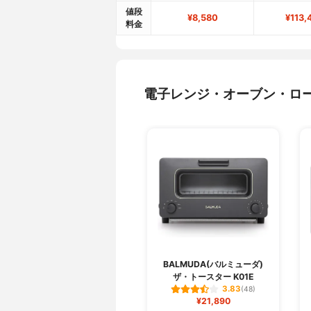
値段
¥8,580
¥113,
料金
電子レンジ・オーブン・ロ
BALMUDA(バルミューダ)
ザ・トースター K01E
3.83
(48)
¥21,890