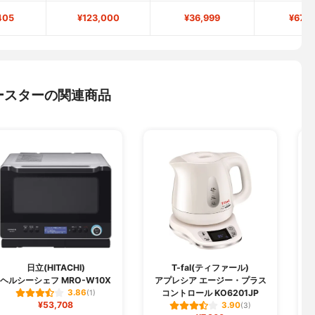
405
¥123,000
¥36,999
¥67,9
ースターの関連商品
日立(HITACHI)
T-fal(ティファール)
ヘルシーシェフ MRO-W10X
アプレシア エージー・プラス
コントロール KO6201JP
3.86
(1)
¥53,708
3.90
(3)