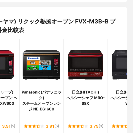
オーヤマ) リクック熱風オーブン FVX-M3B-B ブ
料金比較表
シャープ)
Panasonic(パナソニッ
日立(HITACHI)
日立(HIT
ーブン ヘ
ク)
ヘルシーシェフ MRO-
ヘルシーシェフ
-XW600
スチームオーブンレン
S8X
W1
ジ NE-BS1600
3.91
(5)
3.91
(6)
3.79
(8)