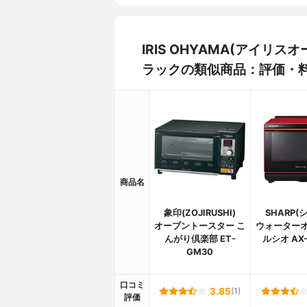
IRIS OHYAMA(アイリス
ラックの類似商品：評価・
商品名
象印(ZOJIRUSHI)
SHARP(
オーブントースター こ
ウォーターオ
んがり倶楽部 ET-
ルシオ AX
GM30
口コミ
3.85
(1)
評価