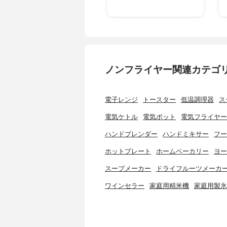
ノンフライヤー関連カテゴ
電子レンジ
トースター
低温調理器
ス
電気ケトル
電気ポット
電気フライヤー
ハンドブレンダー
ハンドミキサー
フー
ホットプレート
ホームベーカリー
ヨー
スープメーカー
ドライフルーツメーカ
ワインセラー
家庭用精米機
家庭用製氷