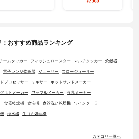
¥7,360
リ：おすすめ商品ランキング
チームクッカー
フィッシュロースター
マルチクッカー
炊飯器
電子レンジ炊飯器
ジューサー
スロージューサー
ドプロセッサー
ミキサー
ホットサンドメーカー
グルトメーカー
ワッフルメーカー
豆乳メーカー
ー
食器乾燥機
食洗機
食器洗い乾燥機
ワインクーラー
機
浄水器
生ゴミ処理機
カテゴリ一覧へ