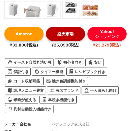
Yahoo!
Amazon
楽天市場
ショッピング
¥32,800(税込)
¥25,090(税込)
¥23,279(税込)
イースト容器丸洗い可
初心者向き
安い
保証付き
タイマー機能
レシピブック付き
コード収納可能
焼き色調節機能付き
調理メニュー豊富
有名ブランド
一人暮らし向け
米粉が使える
早焼き機能付き
具材自動投入機能付き
メーカー会社名
パナソニック株式会社