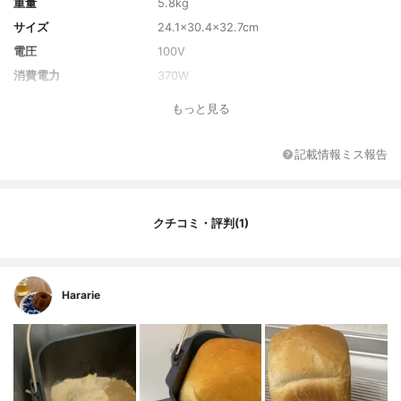
重量
5.8kg
サイズ
24.1×30.4×32.7cm
電圧
100V
消費電力
370W
カラー
ホワイト
もっと見る
カラーバリエーション
なし
付属品
メニューラベル、スプーン
記載情報ミス報告
クチコミ・評判(1)
Hararie