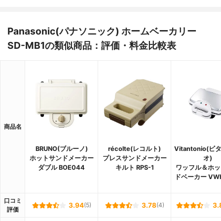
Panasonic(パナソニック) ホームベーカリー
SD-MB1の類似商品：評価・料金比較表
商品名
BRUNO(ブルーノ)
récolte(レコルト)
Vitantonio(
ホットサンドメーカー
プレスサンドメーカー
オ)
ダブル BOE044
キルト RPS-1
ワッフル＆ホッ
ドベーカー VWH
口コミ
3.94
(5)
3.78
(4)
3.
評価