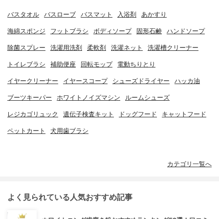
バスタオル
バスローブ
バスマット
入浴剤
あかすり
海綿スポンジ
フットブラシ
ボディソープ
固形石鹸
ハンドソープ
除菌スプレー
洗濯用洗剤
柔軟剤
洗濯ネット
洗濯槽クリーナー
トイレブラシ
補助便座
回転モップ
電動ちりとり
イヤークリーナー
イヤースコープ
シューズドライヤー
ハッカ油
ブーツキーパー
ホワイトノイズマシン
ルームシューズ
レジカゴリュック
遺伝子検査キット
ドッグフード
キャットフード
ペットカート
犬用歯ブラシ
カテゴリ一覧へ
よく見られている人気おすすめ記事