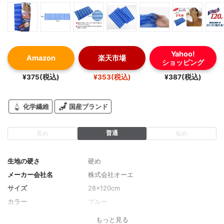
Yahoo!
Amazon
楽天市場
ショッピング
¥375(税込)
¥353(税込)
¥387(税込)
化学繊維
国産ブランド
普通
長め
短め
生地の硬さ
硬め
メーカー会社名
株式会社オーエ
サイズ
28×120cm
カラー
ブルー
もっと見る