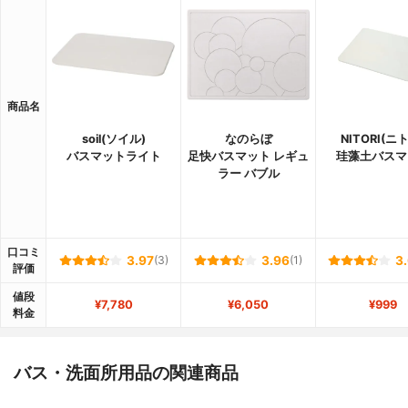
商品名
soil(ソイル)
なのらぼ
NITORI(ニ
バスマットライト
足快バスマット レギュ
珪藻土バスマ
ラー バブル
口コミ
3.97
(3)
3.96
(1)
3
評価
値段
¥7,780
¥6,050
¥999
料金
バス・洗面所用品の関連商品