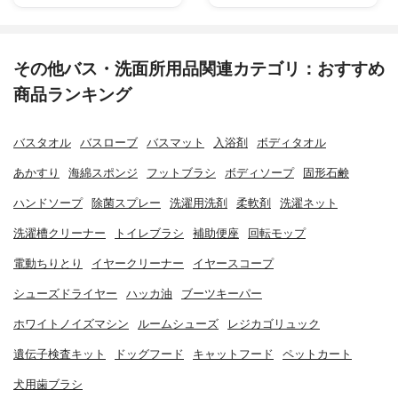
その他バス・洗面所用品関連カテゴリ：おすすめ
商品ランキング
バスタオル
バスローブ
バスマット
入浴剤
ボディタオル
あかすり
海綿スポンジ
フットブラシ
ボディソープ
固形石鹸
ハンドソープ
除菌スプレー
洗濯用洗剤
柔軟剤
洗濯ネット
洗濯槽クリーナー
トイレブラシ
補助便座
回転モップ
電動ちりとり
イヤークリーナー
イヤースコープ
シューズドライヤー
ハッカ油
ブーツキーパー
ホワイトノイズマシン
ルームシューズ
レジカゴリュック
遺伝子検査キット
ドッグフード
キャットフード
ペットカート
犬用歯ブラシ