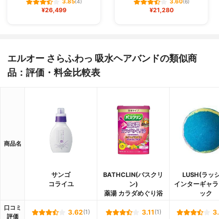
3.85
3.60
(4)
(6)
¥26,499
¥21,280
エルオー さらふわっ 吸水ヘアバンドの類似商
品：評価・料金比較表
商品名
サンゴ
BATHCLIN(バスクリ
LUSH(ラッ
コライユ
ン)
インターギャラ
薬湯 カラダめぐり浴
ック
口コミ
3.62
(1)
3.11
(1)
3
評価