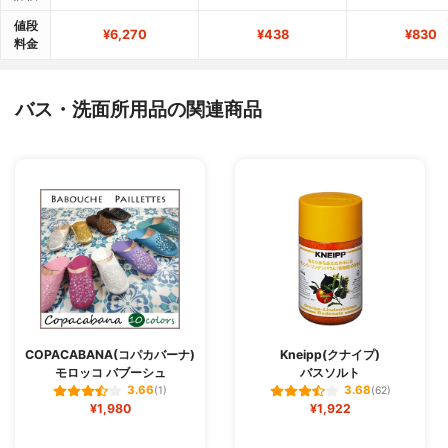
値段
¥6,270
¥438
¥830
料金
バス・洗面所用品の関連商品
COPACABANA(コパカバーナ)
Kneipp(クナイプ)
モロッコ バブーシュ
バスソルト
3.66
3.68
(1)
(62)
¥1,980
¥1,922