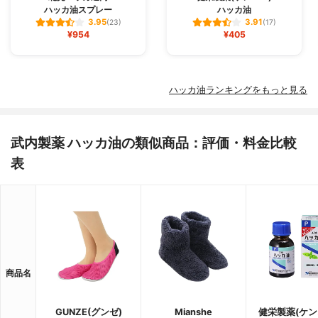
ハッカ油スプレー
ハッカ油
3.95
3.91
(23)
(17)
¥954
¥405
ハッカ油ランキングをもっと見る
武内製薬 ハッカ油の類似商品：評価・料金比較
表
商品名
GUNZE(グンゼ)
Mianshe
健栄製薬(ケン