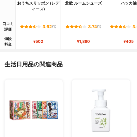
おうちスリッポン (レデ
北欧 ルームシューズ
ハッカ油
ィース)
口コミ
3.62
(1)
3.74
(1)
3.
評価
値段
¥502
¥1,880
¥405
料金
生活日用品の関連商品