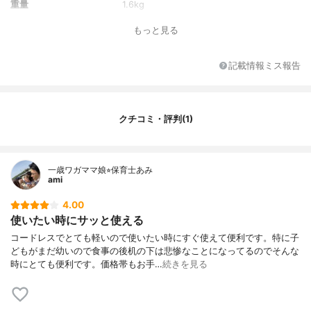
重量
1.6kg
騒音値
-
もっと見る
集じん方式
紙パック式
アタッチメント
すき間ノズル・小型ブラシ・ホース
記載情報ミス報告
その他の特徴
-
クチコミ・評判(1)
一歳ワガママ娘⭐︎保育士あみ
ami
4.00
使いたい時にサッと使える
コードレスでとても軽いので使いたい時にすぐ使えて便利です。特に子
どもがまだ幼いので食事の後机の下は悲惨なことになってるのでそんな
時にとても便利です。価格帯もお手…
続きを見る