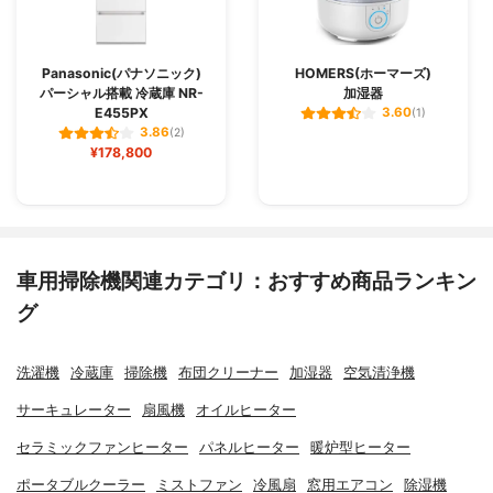
Panasonic(パナソニック)
HOMERS(ホーマーズ)
パーシャル搭載 冷蔵庫 NR-
加湿器
E455PX
3.60
(1)
3.86
(2)
¥178,800
車用掃除機関連カテゴリ：おすすめ商品ランキン
グ
洗濯機
冷蔵庫
掃除機
布団クリーナー
加湿器
空気清浄機
サーキュレーター
扇風機
オイルヒーター
セラミックファンヒーター
パネルヒーター
暖炉型ヒーター
ポータブルクーラー
ミストファン
冷風扇
窓用エアコン
除湿機