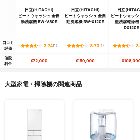
日立(HITACHI)
日立(HITACHI)
日立(HITAC
ビートウォッシュ 全自
ビートウォッシュ 全自
ビートウォッシ
動洗濯機 BW-V80E
動洗濯機 BW-X120E
型洗濯乾燥機 
DX120E
口コミ
3.74
(1)
3.73
(1)
3
評価
値段
¥72,000
¥150,000
¥106,00
料金
大型家電・掃除機の関連商品