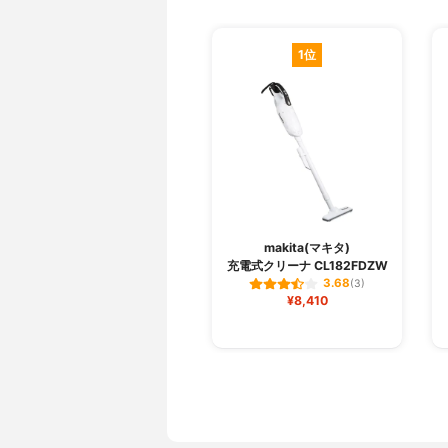
1位
makita(マキタ)
充電式クリーナ CL182FDZW
3.68
(3)
¥8,410