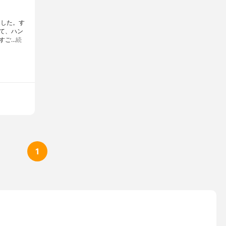
ました。す
て、ハン
すご…
続
1