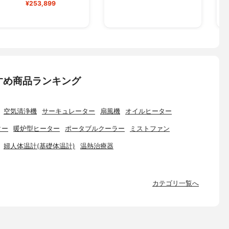
¥253,899
すめ商品ランキング
空気清浄機
サーキュレーター
扇風機
オイルヒーター
ター
暖炉型ヒーター
ポータブルクーラー
ミストファン
婦人体温計(基礎体温計)
温熱治療器
カテゴリ一覧へ