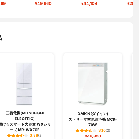
469
¥49,660
¥44,104
¥25,5
品
三菱電機(MITSUBISHI
DAIKIN(ダイキン)
ELECTRIC)
ストリーマ空気清浄機 MCK-
置けるスマート大容量 WXシリ
70W
ーズ MR-WX70E
3.10
(2)
3.88
(2)
¥46,800