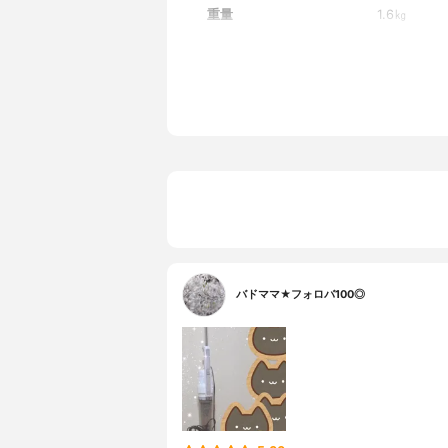
重量
1.6㎏
消費電力
500W
吸込仕事率
90W
ブラシの種類
フロアブラ
集塵容積
0.5L
電源コード
あり
コードの長さ
5m
最長運転時間/連続使用時間
-
ごみセンサー
-
ダストケース丸洗い
可能
フィルター丸洗い
可能
バドママ★フォロバ100◎
騒音値
-
カラー展開
ホワイト
一人暮らし向け
◯
自立収納
可能
付属品
すきまノズ