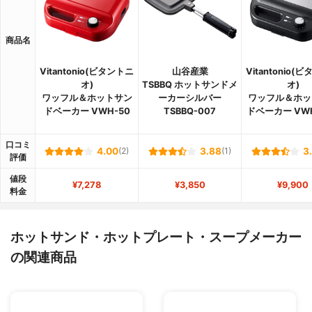
商品名
Vitantonio(ビタントニ
山谷産業
Vitantonio(
オ)
TSBBQ ホットサンドメ
オ)
ワッフル＆ホットサン
ーカーシルバー
ワッフル＆ホッ
ドベーカー VWH-50
TSBBQ-007
ドベーカー VWH
口コミ
4.00
(2)
3.88
(1)
3
評価
値段
¥7,278
¥3,850
¥9,900
料金
ホットサンド・ホットプレート・スープメーカー
の関連商品