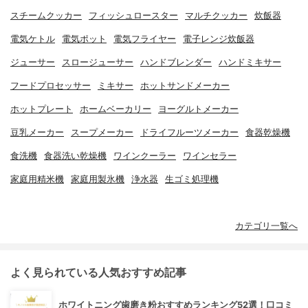
スチームクッカー
フィッシュロースター
マルチクッカー
炊飯器
電気ケトル
電気ポット
電気フライヤー
電子レンジ炊飯器
ジューサー
スロージューサー
ハンドブレンダー
ハンドミキサー
フードプロセッサー
ミキサー
ホットサンドメーカー
ホットプレート
ホームベーカリー
ヨーグルトメーカー
豆乳メーカー
スープメーカー
ドライフルーツメーカー
食器乾燥機
食洗機
食器洗い乾燥機
ワインクーラー
ワインセラー
家庭用精米機
家庭用製氷機
浄水器
生ゴミ処理機
カテゴリ一覧へ
よく見られている人気おすすめ記事
ホワイトニング歯磨き粉おすすめランキング52選！口コミ