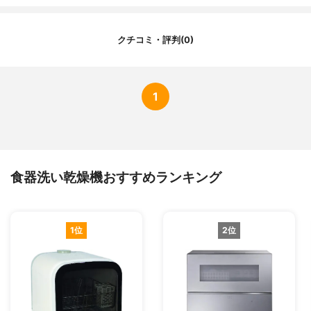
連続稼働時間
標準コース：約180分
洗浄コース
標準、念入り、お急ぎ、洗浄、乾燥
発売日
2020年1月20日
クチコミ・評判(0)
1
食器洗い乾燥機おすすめランキング
1位
2位