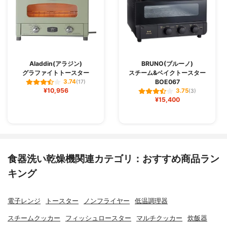
Aladdin(アラジン)
BRUNO(ブルーノ)
グラファイトトースター
スチーム&ベイクトースター
BOE067
3.74
(17)
¥10,956
3.75
(3)
¥15,400
食器洗い乾燥機関連カテゴリ：おすすめ商品ラン
キング
電子レンジ
トースター
ノンフライヤー
低温調理器
スチームクッカー
フィッシュロースター
マルチクッカー
炊飯器