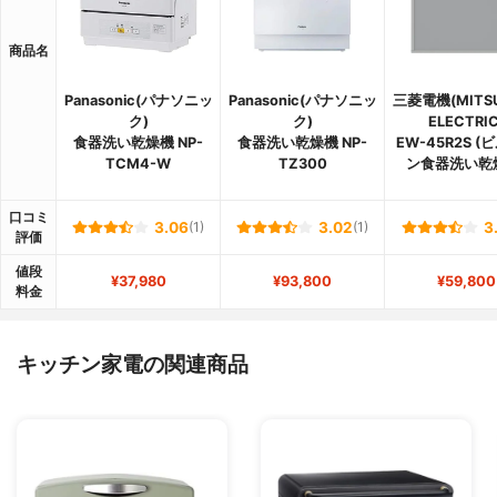
商品名
Panasonic(パナソニッ
Panasonic(パナソニッ
三菱電機(MITSU
ク)
ク)
ELECTRIC
食器洗い乾燥機 NP-
食器洗い乾燥機 NP-
EW-45R2S (
TCM4-W
TZ300
ン食器洗い乾
口コミ
3.06
(1)
3.02
(1)
3
評価
値段
¥37,980
¥93,800
¥59,800
料金
キッチン家電の関連商品