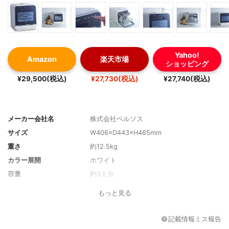
Yahoo!
Amazon
楽天市場
ショッピング
¥29,500(税込)
¥27,730(税込)
¥27,740(税込)
メーカー会社名
株式会社ベルソス
サイズ
W406×D443×H465mm
重さ
約12.5kg
カラー展開
ホワイト
容量
約3人分
幅/ドアタイプ
約41cm/前開き
もっと見る
据付必要寸法
-
標準使用水量
約4.7L
記載情報ミス報告