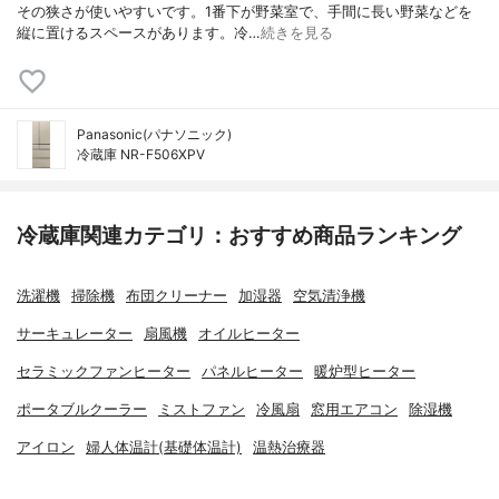
その狭さが使いやすいです。1番下が野菜室で、手間に長い野菜などを
縦に置けるスペースがあります。冷…
続きを見る
Panasonic(パナソニック)
冷蔵庫 NR-F506XPV
冷蔵庫関連カテゴリ：おすすめ商品ランキング
洗濯機
掃除機
布団クリーナー
加湿器
空気清浄機
サーキュレーター
扇風機
オイルヒーター
セラミックファンヒーター
パネルヒーター
暖炉型ヒーター
ポータブルクーラー
ミストファン
冷風扇
窓用エアコン
除湿機
アイロン
婦人体温計(基礎体温計)
温熱治療器