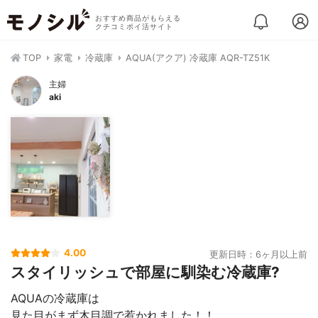
おすすめ商品がもらえる
クチコミポイ活サイト
TOP
家電
冷蔵庫
AQUA(アクア) 冷蔵庫 AQR-TZ51K
主婦
aki
4.00
更新日時：6ヶ月以上前
スタイリッシュで部屋に馴染む冷蔵庫‎‪? ‬
AQUAの冷蔵庫は
見た目がまず木目調で惹かれました！！