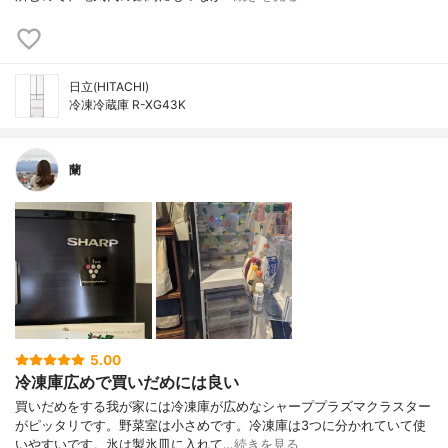
日立(HITACHI)
冷凍冷蔵庫 R-XG43K
蘭
5.00
冷凍庫広めで買いだめには良い
買いだめをする我が家には冷凍庫が広めなシャーププラズマクラスター
がピッタリです。野菜室は小さめです。冷凍庫は3つに分かれていて使
いやすいです。氷は製氷皿に入れて…
続きを見る