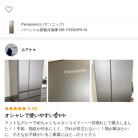
Panasonic(パナソニック)
パーシャル搭載冷蔵庫 NR-F555HPX-N
カアナ☆
5.00
オシャレで使いやすい☝️✨✨
マットなグレーでめちゃくちゃカッコイイ✨✨一目惚れして購入しまし
た！！手垢、指紋が付きにくく、汚れが目立たない！！我が家みたい
に、小さなお子様がいるご家庭にはと…
続きを見る