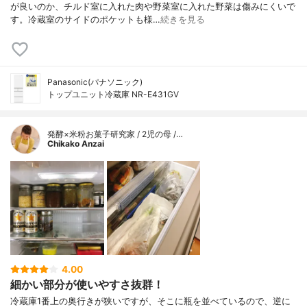
が良いのか、チルド室に入れた肉や野菜室に入れた野菜は傷みにくいで
す。冷蔵室のサイドのポケットも様…
続きを見る
Panasonic(パナソニック)
トップユニット冷蔵庫 NR-E431GV
発酵×米粉お菓子研究家 / 2児の母 /…
Chikako Anzai
4.00
細かい部分が使いやすさ抜群！
冷蔵庫1番上の奥行きが狭いですが、そこに瓶を並べているので、逆に