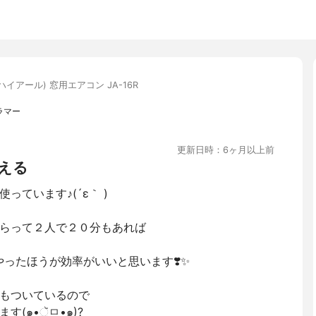
r(ハイアール) 窓用エアコン JA-16R
ラマー
更新日時：6ヶ月以上前
える
ています♪(´ε｀ )
らって２人で２０分もあれば
ったほうが効率がいいと思います❣️✨
もついているので
(๑•ૅㅁ•๑)?