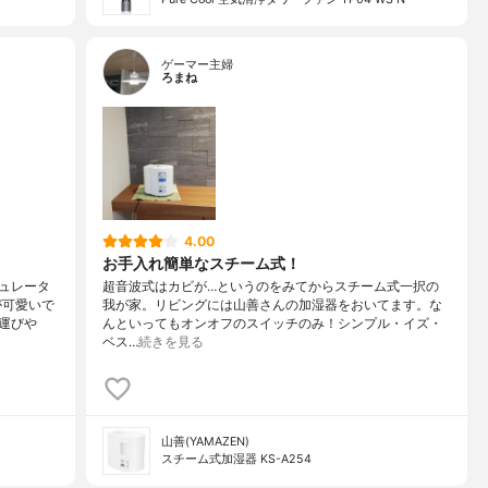
ゲーマー主婦
ろまね
4.00
お手入れ簡単なスチーム式！
ュレータ
超音波式はカビが…というのをみてからスチーム式一択の
が可愛いで
我が家。リビングには山善さんの加湿器をおいてます。な
運びや
んといってもオンオフのスイッチのみ！シンプル・イズ・
ベス…
続きを見る
山善(YAMAZEN)
スチーム式加湿器 KS-A254