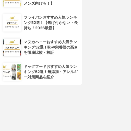
メンズ向けも！】
4位
5位
フライパンおすすめ人気ランキ
ング52選！【焦げ付かない・長
持ち！2026最新】
マヌカハニーおすすめ人気ラン
キング52選！味や栄養価の高さ
を徹底比較・検証
ドッグフードおすすめ人気ラン
CORONA(コロナ)
TOYOTOMI(トヨトミ)
キング52選！無添加・アレルギ
インドエアコン CW-1620-
窓用ルームエアコン TIW-
ー対策商品を紹介
WS
A160K
3.15
3.15
(2)
(2)
¥35,200
¥65,980