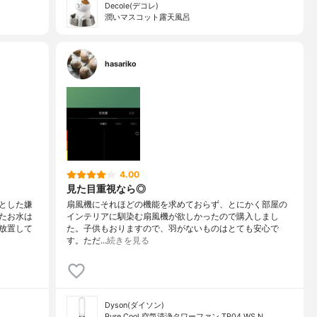
Decole(デコレ)
潤いマスコット露天風呂
hasariko
4.00
見た目重視なら◎
とした嫌
扇風機にそれほどの機能を求めておらず、とにかく部屋の
たお水は
インテリアに馴染む扇風機が欲しかったので購入しまし
放置して
た。子供もおりますので、羽がないものはとても安心で
す。ただ…
続きを見る
Dyson(ダイソン)
Pure Cool 空気清浄タワーファン TP04 WS N