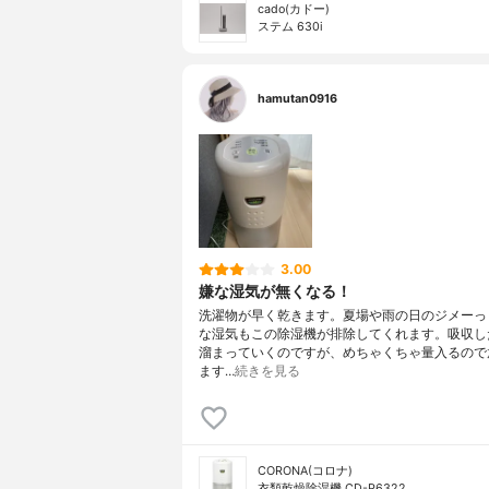
cado(カドー)
ステム 630i
hamutan0916
3.00
嫌な湿気が無くなる！
洗濯物が早く乾きます。夏場や雨の日のジメーっ
な湿気もこの除湿機が排除してくれます。吸収し
溜まっていくのですが、めちゃくちゃ量入るので
ます…
続きを見る
CORONA(コロナ)
衣類乾燥除湿機 CD-P6322