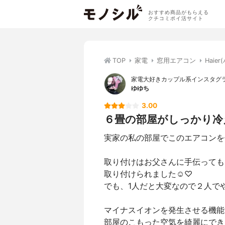
おすすめ商品がもらえる
クチコミポイ活サイト
TOP
家電
窓用エアコン
Haie
家電大好きカップル系インスタグ
ゆゆち
3.00
６畳の部屋がしっかり冷
実家の私の部屋でこのエアコンを使っ
取り付けはお父さんに手伝っても
取り付けられました☺︎♡
でも、1人だと大変なので２人でや
マイナスイオンを発生させる機能
部屋のこもった空気を綺麗にできます