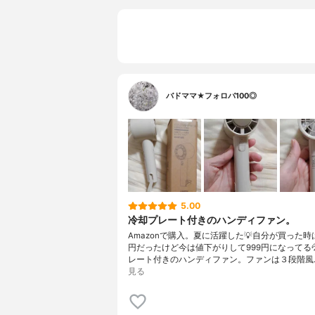
バドママ★フォロバ100◎
5.00
冷却プレート付きのハンディファン。
Amazonで購入。夏に活躍した💡自分が買った時は、
円だったけど今は値下がりして999円になってる
レート付きのハンディファン。ファンは３段階風
見る