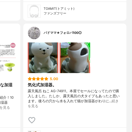
TOAMIT(トアミット)
ファンズフリー
バドママ★フォロバ100◎
5.00
な加湿
気化式加湿器。
露天風呂 ねこ AG-74911。本屋でセールになってたので購
入しました。たしか、露天風呂の犬タイプもあったと思い
介！10
ます。後ろの穴から水を入れて猫が加湿器がわりに…
続き
加湿器
を見る
を見る