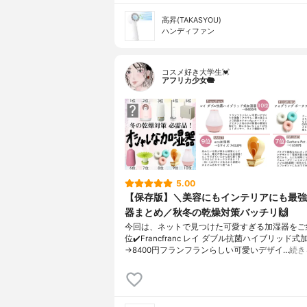
高昇(TAKASYOU)
ハンディファン
コスメ好き大学生💓
アフリカ少女🐘
5.00
【保存版】＼美容にもインテリアにも最強
器まとめ／秋冬の乾燥対策バッチリ🙌
今回は、ネットで見つけた可愛すぎる加湿器をご紹
位✔️Francfranc レイ ダブル抗菌ハイブリッド式
→8400円フランフランらしい可愛いデザイ…
続き