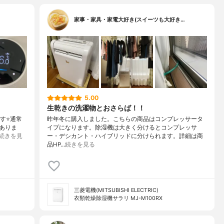
家事・家具・家電大好き(スイーツも大好き…
5.00
生乾きの洗濯物とおさらば！！
す⭐️通常
昨年冬に購入しました。こちらの商品はコンプレッサータ
ありま
イプになります。除湿機は大きく分けるとコンプレッサ
続きを見
ー・デシカント・ハイブリッドに分けられます。詳細は商
品HP…
続きを見る
三菱電機(MITSUBISHI ELECTRIC)
衣類乾燥除湿機サラリ MJ-M100RX