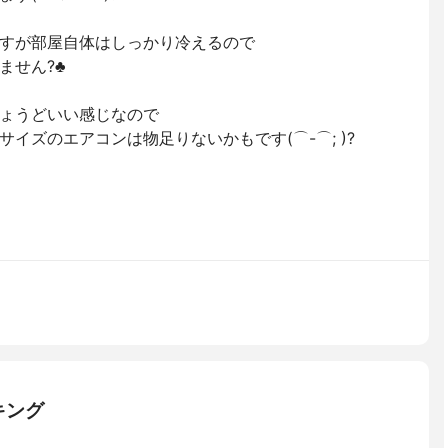
すが部屋自体はしっかり冷えるので
せん?♣️
ょうどいい感じなので
イズのエアコンは物足りないかもです(⌒-⌒; )?
キング