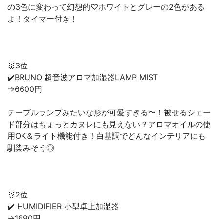
の3色に変わって幻想的♡ホワイトとグレーの2色がある
よ！タイマー付き！
🥉3位
✔️BRUNO 超音波アロマ加湿器LAMP MIST
→6600円
テーブルランプみたいな形が可愛すぎる〜！被せるシェー
ド部分はちょっとカヌレにも見えない？アロマオイルの使
用OK＆ライト機能付き！白基調でどんなインテリアにも
馴染みそう◎
🥈2位
✔️ HUMIDIFIER 小型卓上加湿器
→1690円