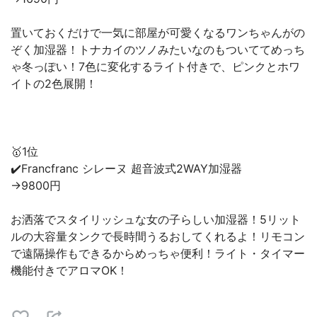
置いておくだけで一気に部屋が可愛くなるワンちゃんがの
ぞく加湿器！トナカイのツノみたいなのもついててめっち
ゃ冬っぽい！7色に変化するライト付きで、ピンクとホワ
イトの2色展開！
🥇1位
✔️Francfranc シレーヌ 超音波式2WAY加湿器
→9800円
お洒落でスタイリッシュな女の子らしい加湿器！5リット
ルの大容量タンクで長時間うるおしてくれるよ！リモコン
で遠隔操作もできるからめっちゃ便利！ライト・タイマー
機能付きでアロマOK！