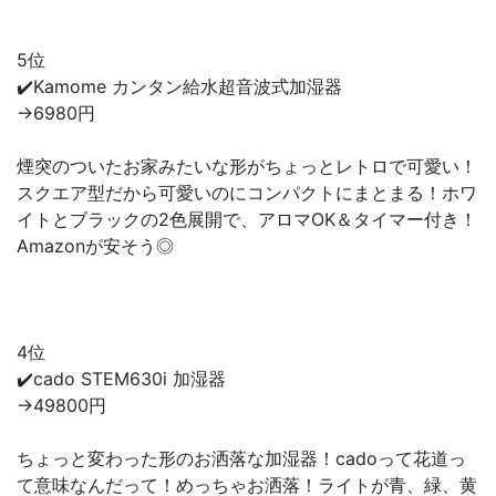
5位
✔️Kamome カンタン給水超音波式加湿器
→6980円
煙突のついたお家みたいな形がちょっとレトロで可愛い！
スクエア型だから可愛いのにコンパクトにまとまる！ホワ
イトとブラックの2色展開で、アロマOK＆タイマー付き！
Amazonが安そう◎
4位
✔️cado STEM630i 加湿器
→49800円
ちょっと変わった形のお洒落な加湿器！cadoって花道っ
て意味なんだって！めっちゃお洒落！ライトが青、緑、黄