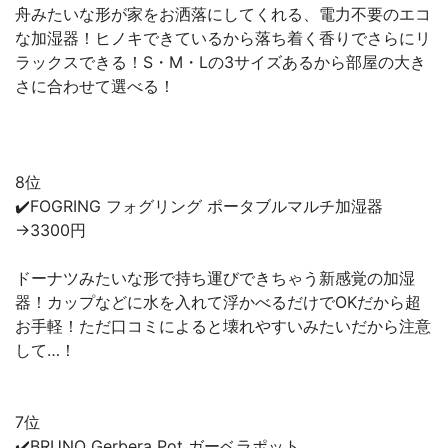
舟みたいな形が家をお洒落にしてくれる、電力不要のエコ
な加湿器！ヒノキできているから落ち着く香りでさらにリ
ラックスできる！S・M・Lの3サイズあるから部屋の大き
さに合わせて選べる！
8位
✔️FOGRING フォグリング ポータブルマルチ加湿器
→3300円
ドーナツみたいな形で持ち運びできちゃう新感覚の加湿
器！カップなどに水を入れて浮かべるだけでOKだから超
お手軽！ただ口コミによると壊れやすいみたいだから注意
して…！
7位
✔️BRUNO Gerbera Pot ガーベラポット