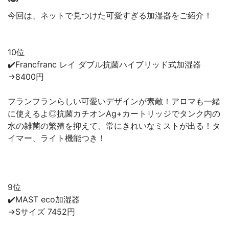
今回は、ネットで見つけた可愛すぎる加湿器をご紹介！
10位
✔️Francfranc レイ ダブル抗菌ハイブリッド式加湿器
→8400円
フランフランらしい可愛いデザインが素敵！アロマも一緒
に使えるよ◎抗菌カチオンAg+カートリッジでタンク内の
水の雑菌の繁殖を抑えて、常にきれいなミストが出る！タ
イマー、ライト機能つき！
9位
✔️MAST eco加湿器
→Sサイズ 7452円