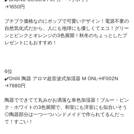
→1650円
プチプラ価格なのにポップで可愛いデザイン！電源不要の
自然気化式だから、人にも地球にも優しくてエコ！グリー
ンとピンクとオレンジの3色展開！秋冬のちょっとしたプ
レゼントにもおすすめ！
6位
✔️Onlili 陶器 アロマ超音波式加湿器 M ONL-HF002N
→7980円
陶器でできてて丸みがお洒落な単色加湿器！ブルー・ピン
ク・ホワイトの3色展開で、和室にも洋室にも似合いそう
◎陶器部分は一つ一つハンドメイドで作られてるんだっ
て！すごい！