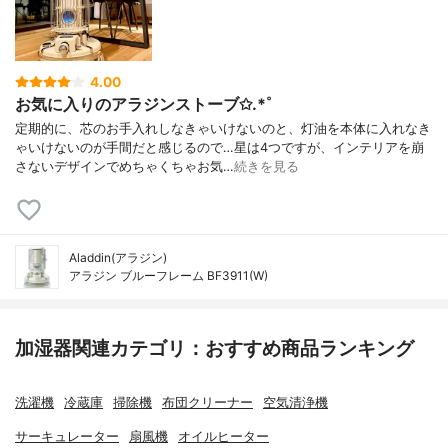
4.00
お気に入りのアラジンストーブ✩.*˚
定期的に、芯のお手入れしなきゃいけないのと、灯油を本体に入れなき
ゃいけないのが手間だと感じるので…星は4つですが、インテリアを崩
さないデザインでめちゃくちゃお気…
続きを見る
Aladdin(アラジン)
アラジン ブルーフレーム BF3911(W)
加湿器関連カテゴリ：おすすめ商品ランキング
洗濯機
冷蔵庫
掃除機
布団クリーナー
空気清浄機
サーキュレーター
扇風機
オイルヒーター