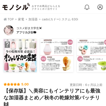
おすすめ商品がもらえる
クチコミポイ活サイト
TOP
家電
加湿器
cado(カドー) ステム 630i
コスメ好き大学生💓
アフリカ少女🐘
5.00
更新日時：6ヶ月以上前
【保存版】＼美容にもインテリアにも最強
な加湿器まとめ／秋冬の乾燥対策バッチリ
🙌