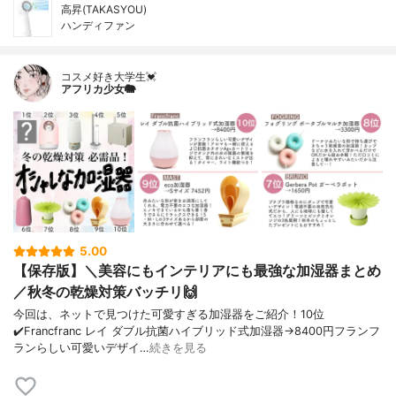
高昇(TAKASYOU)
ハンディファン
コスメ好き大学生💓
アフリカ少女🐘
5.00
【保存版】＼美容にもインテリアにも最強な加湿器まとめ
／秋冬の乾燥対策バッチリ🙌
今回は、ネットで見つけた可愛すぎる加湿器をご紹介！10位
✔️Francfranc レイ ダブル抗菌ハイブリッド式加湿器→8400円フランフ
ランらしい可愛いデザイ…
続きを見る