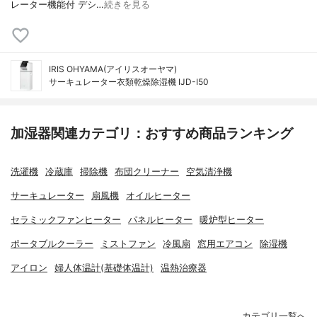
レーター機能付 デシ…
続きを見る
IRIS OHYAMA(アイリスオーヤマ)
サーキュレーター衣類乾燥除湿機 IJD-I50
加湿器関連カテゴリ：おすすめ商品ランキング
洗濯機
冷蔵庫
掃除機
布団クリーナー
空気清浄機
サーキュレーター
扇風機
オイルヒーター
セラミックファンヒーター
パネルヒーター
暖炉型ヒーター
ポータブルクーラー
ミストファン
冷風扇
窓用エアコン
除湿機
アイロン
婦人体温計(基礎体温計)
温熱治療器
カテゴリ一覧へ