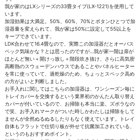
我が家のはLXシリーズの33畳タイプ(LX-1221)を使用して
います。
加湿効果は大満足。50%、60%、70%とボタンひとつで加
湿器量を変えられて、我が家は50%に設定して55以上を
キープできています。
LDK合わせて16.4畳なので、実際この加湿器だとオーバス
ペック気味かな？とは思ったのですが…我が家一階は扉が
ほとんど無い＋開けっ放し＋階段吹き抜け、さらに高気密
高断熱のスウェーデンハウスであることやパネルヒーター
を常に使っていて、過乾燥のため、ちょっとスペック高め
の方がよいと判断しました。
お手入れに関してはこちらの加湿器は、ワンシーズン毎に
トレイカバーを交換するという業界初のかんたん取り替え
カバーが付いているので、お掃除も本当に楽。ズボラなの
で笑、お手入れマークがついた時しかわたしは掃除をして
ませんが全然ぬるぬるしたりもなく使えています。トレイ
自体もフラットで仕切り板が外せて抗菌加工されている、
というのもおすすめポイント。