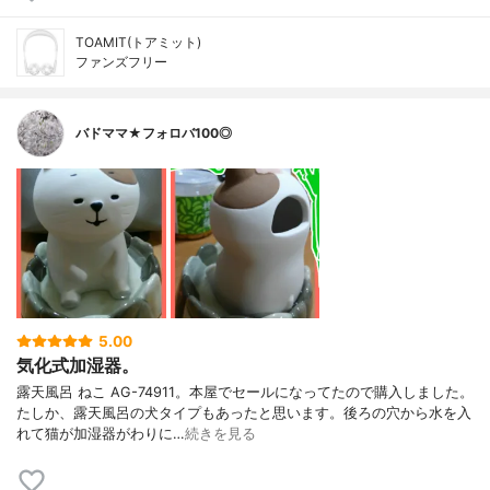
TOAMIT(トアミット)
ファンズフリー
バドママ★フォロバ100◎
5.00
気化式加湿器。
露天風呂 ねこ AG-74911。本屋でセールになってたので購入しました。
たしか、露天風呂の犬タイプもあったと思います。後ろの穴から水を入
れて猫が加湿器がわりに…
続きを見る