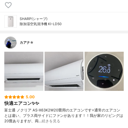
SHARP(シャープ)
除加湿空気清浄機 KI-LD50
カアナ☆
5.00
快適エアコン✨✨
富士通 ノクリア AS-X63K2W20畳用のエアコンです⭐️通常のエアコン
とは違い、プラス両サイドにファンがあります！！我が家のリビングは
20畳ありますが、両…
続きを見る