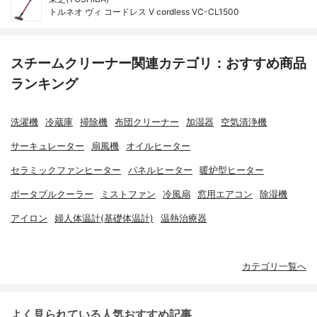
トルネオ ヴィ コードレス V cordless VC-CL1500
スチームクリーナー関連カテゴリ：おすすめ商品
ランキング
洗濯機
冷蔵庫
掃除機
布団クリーナー
加湿器
空気清浄機
サーキュレーター
扇風機
オイルヒーター
セラミックファンヒーター
パネルヒーター
暖炉型ヒーター
ポータブルクーラー
ミストファン
冷風扇
窓用エアコン
除湿機
アイロン
婦人体温計(基礎体温計)
温熱治療器
カテゴリ一覧へ
よく見られている人気おすすめ記事