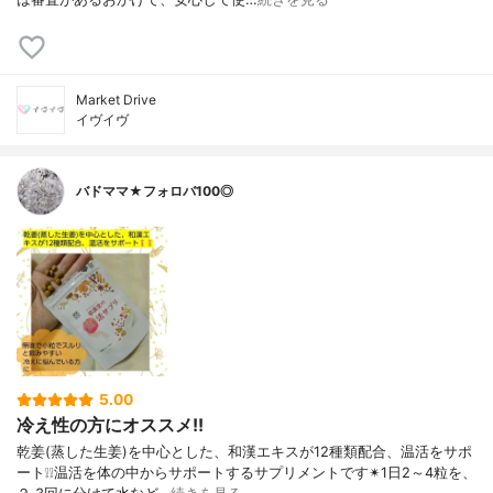
Market Drive
イヴイヴ
バドママ★フォロバ100◎
5.00
冷え性の方にオススメ!!
乾姜(蒸した生姜)を中心とした、和漢エキスが12種類配合、温活をサポ
ート❕❕温活を体の中からサポートするサプリメントです✴1日2～4粒を、