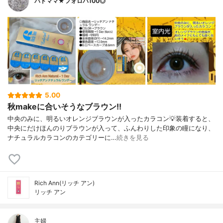
バドママ★フォロバ100◎
5.00
秋makeに合いそうなブラウン!!
中央のみに、明るいオレンジブラウンが入ったカラコン💡装着すると、
中央にだけほんのりブラウンが入って、ふんわりした印象の瞳になり、
ナチュラルカラコンのカテゴリーに…
続きを見る
Rich Ann(リッチ アン)
リッチ アン
主婦