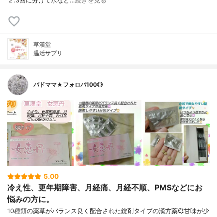
２.3回に分けて水など…
続きを見る
草漢堂
温活サプリ
バドママ★フォロバ100◎
5.00
冷え性、更年期障害、月経痛、月経不順、PMSなどにお
悩みの方に。
10種類の薬草がバランス良く配合された錠剤タイプの漢方薬💞甘味が少