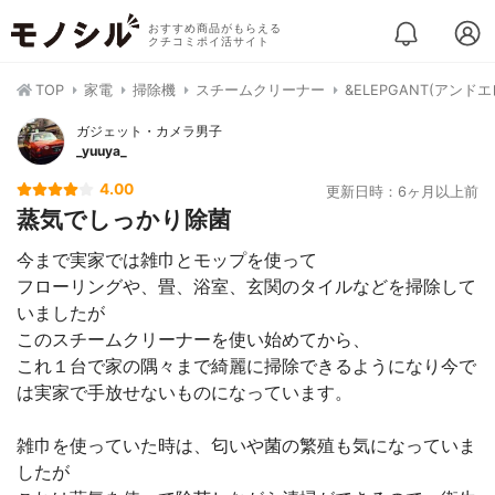
おすすめ商品がもらえる
クチコミポイ活サイト
TOP
家電
掃除機
スチームクリーナー
&ELEPGANT(アンドエレ
ガジェット・カメラ男子
_yuuya_
4.00
更新日時：6ヶ月以上前
蒸気でしっかり除菌
今まで実家では雑巾とモップを使って
フローリングや、畳、浴室、玄関のタイルなどを掃除して
いましたが
このスチームクリーナーを使い始めてから、
これ１台で家の隅々まで綺麗に掃除できるようになり今で
は実家で手放せないものになっています。
雑巾を使っていた時は、匂いや菌の繁殖も気になっていま
したが