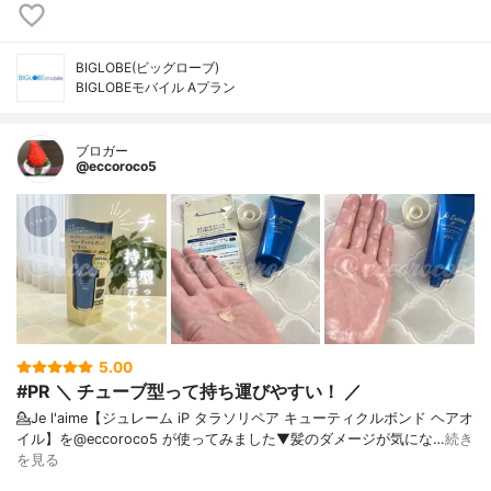
BIGLOBE(ビッグローブ)
BIGLOBEモバイル Aプラン
ブロガー
@eccoroco5
5.00
#PR ＼ チューブ型って持ち運びやすい！ ／
💁Je l'aime【ジュレーム iP タラソリペア キューティクルボンド ヘアオ
イル】を@eccoroco5 が使ってみました⁡⁡⁡⁡▼⁡髪のダメージが気にな…
続き
を見る